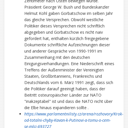
Zentimeter nach Osten bewegen würde.
Präsident George W. Bush und Bundeskanzler
Helmut Kohl gaben Gorbatschow im selben Jahr
das gleiche Versprechen. Obwohl westliche
Politiker dieses Versprechen nicht schriftlich
abgegeben und Gorbatschow es nicht naiv
gefordert hat, enthalten kürzlich freigegebene
Dokumente schriftliche Aufzeichnungen dieser
und anderer Gespräche von 1990-1991 im
Zusammenhang mit den deutschen
Einigungsverhandlungen. Eine Niederschrift eines
Treffens der Außenminister der Vereinigten
Staaten, Großbritanniens, Frankreichs und
Deutschlands vom 6. März 1991 zeigt, dass sich
die Politiker darauf geeinigt haben, dass der
Beitritt osteuropäischer Länder zur NATO
"inakzeptabel" ist und dass die NATO nicht über
die Elbe hinaus expandieren sollte .
https://www.parlamentnilisty.cz/arena/rozhovory/Krok-
od-totalni-chyby-Kavan-k-Putinovi-a-tomu-o-cem-
se-mlci-693727