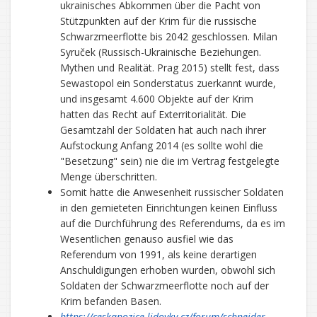
ukrainisches Abkommen über die Pacht von
Stützpunkten auf der Krim für die russische
Schwarzmeerflotte bis 2042 geschlossen. Milan
Syruček (Russisch-Ukrainische Beziehungen.
Mythen und Realität. Prag 2015) stellt fest, dass
Sewastopol ein Sonderstatus zuerkannt wurde,
und insgesamt 4.600 Objekte auf der Krim
hatten das Recht auf Exterritorialität. Die
Gesamtzahl der Soldaten hat auch nach ihrer
Aufstockung Anfang 2014 (es sollte wohl die
"Besetzung" sein) nie die im Vertrag festgelegte
Menge überschritten.
Somit hatte die Anwesenheit russischer Soldaten
in den gemieteten Einrichtungen keinen Einfluss
auf die Durchführung des Referendums, da es im
Wesentlichen genauso ausfiel wie das
Referendum von 1991, als keine derartigen
Anschuldigungen erhoben wurden, obwohl sich
Soldaten der Schwarzmeerflotte noch auf der
Krim befanden Basen.
https://ceskapozice.lidovky.cz/forum/schneider-