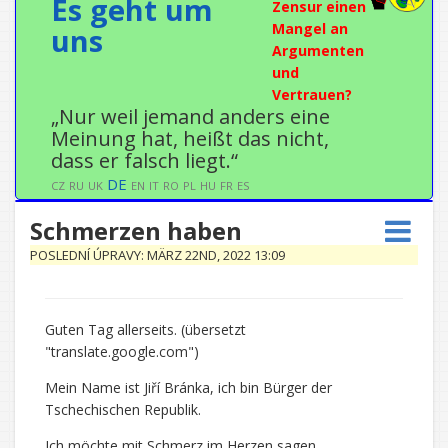
Es geht um
Zensur einen
Mangel an
uns
Argumenten
und
Vertrauen?
„Nur weil jemand anders eine
Meinung hat, heißt das nicht,
dass er falsch liegt.“
DE
CZ
RU
UK
EN
IT
RO
PL
HU
FR
ES
Schmerzen haben
POSLEDNÍ ÚPRAVY: MÄRZ 22ND, 2022 13:09
Guten Tag allerseits. (übersetzt
"translate.google.com")
Mein Name ist Jiří Bránka, ich bin Bürger der
Tschechischen Republik.
Ich möchte mit Schmerz im Herzen sagen,