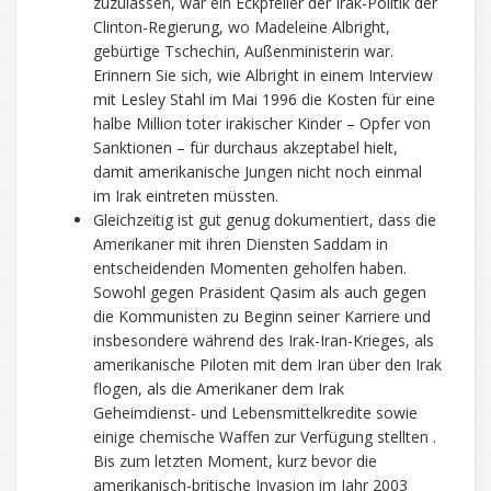
zuzulassen, war ein Eckpfeiler der Irak-Politik der
Clinton-Regierung, wo Madeleine Albright,
gebürtige Tschechin, Außenministerin war.
Erinnern Sie sich, wie Albright in einem Interview
mit Lesley Stahl im Mai 1996 die Kosten für eine
halbe Million toter irakischer Kinder – Opfer von
Sanktionen – für durchaus akzeptabel hielt,
damit amerikanische Jungen nicht noch einmal
im Irak eintreten müssten.
Gleichzeitig ist gut genug dokumentiert, dass die
Amerikaner mit ihren Diensten Saddam in
entscheidenden Momenten geholfen haben.
Sowohl gegen Präsident Qasim als auch gegen
die Kommunisten zu Beginn seiner Karriere und
insbesondere während des Irak-Iran-Krieges, als
amerikanische Piloten mit dem Iran über den Irak
flogen, als die Amerikaner dem Irak
Geheimdienst- und Lebensmittelkredite sowie
einige chemische Waffen zur Verfügung stellten .
Bis zum letzten Moment, kurz bevor die
amerikanisch-britische Invasion im Jahr 2003