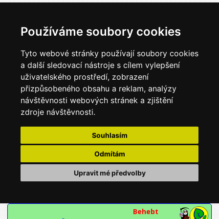
Používáme soubory cookies
Tyto webové stránky používají soubory cookies
a další sledovací nástroje s cílem vylepšení
uživatelského prostředí, zobrazení
přizpůsobeného obsahu a reklam, analýzy
návštěvnosti webových stránek a zjištění
zdroje návštěvnosti.
Souhlasím
Odmítám
Upravit mé předvolby
Behebt