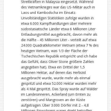
Streitkräften in Malaysia eingesetzt. Während
des Vietnamkrieges war das US-Militär auch in
Laos und Kambodscha im Einsatz.
Unvollständigen Statistiken zufolge wurden in
etwa 6.000 Kampfhandlungen über mehrere
südostasiatische Länder etwa 6 Millionen Liter
Entlaubungsmittel ausgebracht, davon mehr als
die Hälfte - 45 Millionen Liter - verteilt auf etwa
24.000 Quadratkilometer Vietnam (etwa 7 % des
heutigen Vietnam, was 1/3 der Fläche der
Tschechischen Republik entspricht und ich habe
das Gefühl, dass Oliver Stone größere Zahlen
angegeben hat). Etwa ein Drittel der 1,5
Millionen Hektar, auf denen das Herbizid
ausgebracht wurde, wurde mehr als einmal
gespritzt und etwa 52.000 Hektar wurden mehr
als 4 Mal gespritzt. Das Spray wurde auf Wälder
im Landesinneren, Ackerland (um Ernten zu
zerstören) und Mangroven an der Küste
aufgetragen. Über 3.000 Dörfer mit 2 - 4,8
Millionen Einwohnern waren direkt betroffen.