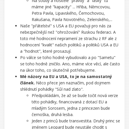
Na soudy a nositele "pravdy" a "lásky" tu
máme jiné "kapacity" ... Hřiba, Němcovou,
Petra Pavla, Lipavského, Černochovou,
Rakušana, Pavla Novotného, Zelenského,...
Naše "přátelství" s USA a EU považuji pro nás za
nebezpečnější než "ohrožování" Ruskou federaci. A
toto mé hodnocení nepramení ze strachu z RF ale z
hodnocení "kvalit" našich politiků a politiků USA a EU
a "hodnot", které prosazují.
Po válce se toho hodně vybudovalo a po "Sametu"
se toho hodně zničilo. Ano, máme více věcí, ale často
na úkor toho, co skutečně potřebujeme.
Mé názory na EU a USA, to je na samostatný
článek.
Něco přece jen naznačím, pod dojmem
shlédnutí pohádky "Sůl nad zlato".
Předpokládám, že až se bude točit nová verze
této pohádky, financovaná z dotací EU a
mladým Sorosem, jedna z princezen bude
černoška, druhá lesba.
Jeden z princů bude transvestita. Druhý princ se
jménem Leopard bude neustále chodit s