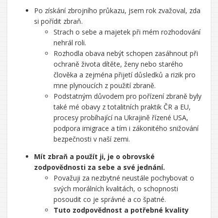
Po získání zbrojního průkazu, jsem rok zvažoval, zda
si pořídit zbraň.
Strach o sebe a majetek při mém rozhodování
nehrál roli.
Rozhodla obava nebýt schopen zasáhnout při
ochraně života dítěte, ženy nebo starého
člověka a zejména přijetí důsledků a rizik pro
mne plynoucích z použití zbraně.
Podstatným důvodem pro pořízení zbraně byly
také mé obavy z totalitních praktik ČR a EU,
procesy probíhající na Ukrajině řízené USA,
podpora imigrace a tím i zákonitého snižování
bezpečnosti v naší zemi.
Mít zbraň a použít ji, je o obrovské
zodpovědnosti za sebe a své jednání.
Považuji za nezbytné neustále pochybovat o
svých morálních kvalitách, o schopnosti
posoudit co je správné a co špatné.
Tuto zodpovědnost a potřebné kvality