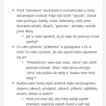
Před "Sametem" docházelo k rozvolňování a růstu
občanských svobod. Když nás SSSR "opustil", zůstal
nám průmysl, banky, voda, elektrárny, měli jsme
dostatek učitelů, lékařů, "penicilin", armádu, neměli
jsme dluhy.
Jak si mám vysvětlit, že již řadu let pozoruji trend
opačný?
Co nám přineslo "přátelství" a spolupráce s EU a
USA? Co nám zůstane, až nás opustí nebo opustíme
my je?
"Předevčírem" nám vzali vodu, "včera" nás chtěli
povinně očkovat, "dnes" nám berou energie,
"zítra" nás pošlou do války a "budou nám holit
hlavy"?
Budou naše životy lepší úměrně stále narůstajícímu
objemu zákonů, předpisů, zákazů, příkazů, vyhlášek,
norem, dotací a sankcí?
Kolik jich musí být, aby řídily každý aspekt
(moment, okamžik) našich životů a svět tak