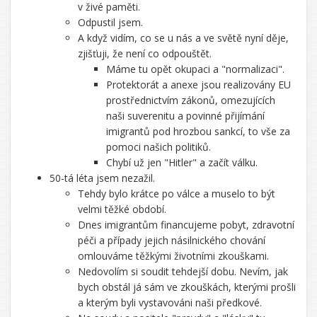
v živé paměti.
Odpustil jsem.
A když vidím, co se u nás a ve světě nyní děje,
zjišťuji, že není co odpouštět.
Máme tu opět okupaci a "normalizaci".
Protektorát a anexe jsou realizovány EU
prostřednictvím zákonů, omezujících
naši suverenitu a povinné přijímání
imigrantů pod hrozbou sankcí, to vše za
pomoci našich politiků.
Chybí už jen "Hitler" a začít válku.
50-tá léta jsem nezažil.
Tehdy bylo krátce po válce a muselo to být
velmi těžké období.
Dnes imigrantům financujeme pobyt, zdravotní
péči a případy jejich násilnického chování
omlouváme těžkými životními zkouškami.
Nedovolím si soudit tehdejší dobu. Nevím, jak
bych obstál já sám ve zkouškách, kterými prošli
a kterým byli vystavováni naši předkové.