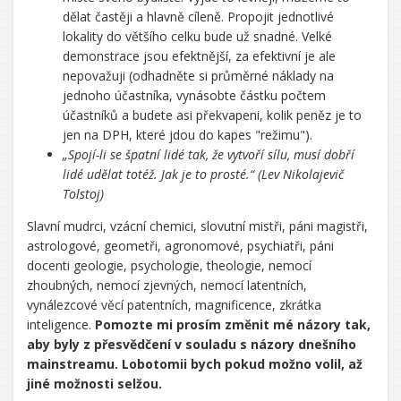
dělat častěji a hlavně cíleně. Propojit jednotlivé
lokality do většího celku bude už snadné. Velké
demonstrace jsou efektnější, za efektivní je ale
nepovažuji (odhadněte si průměrné náklady na
jednoho účastníka, vynásobte částku počtem
účastníků a budete asi překvapeni, kolik peněz je to
jen na DPH, které jdou do kapes "režimu").
„Spojí-li se špatní lidé tak, že vytvoří sílu, musí dobří
lidé udělat totéž. Jak je to prosté.“ (Lev Nikolajevič
Tolstoj)
Slavní mudrci, vzácní chemici, slovutní mistři, páni magistři,
astrologové, geometři, agronomové, psychiatři, páni
docenti geologie, psychologie, theologie, nemocí
zhoubných, nemocí zjevných, nemocí latentních,
vynálezcové věcí patentních, magnificence, zkrátka
inteligence.
Pomozte mi prosím změnit mé názory tak,
aby byly z přesvědčení v souladu s názory dnešního
mainstreamu. Lobotomii bych pokud možno volil, až
jiné možnosti selžou.