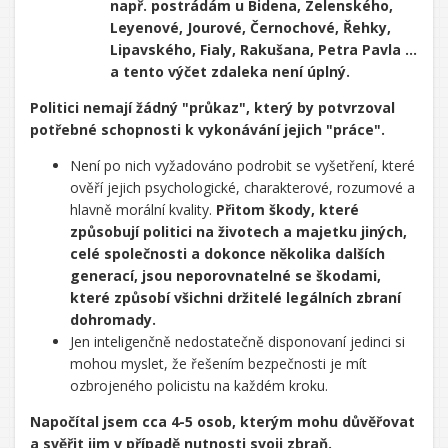
např. postrádám u Bidena, Zelenského,
Leyenové, Jourové, Černochové, Řehky,
Lipavského, Fialy, Rakušana, Petra Pavla ...
a tento výčet zdaleka není úplný.
Politici nemají žádný "průkaz", který by potvrzoval
potřebné schopnosti k vykonávání jejich "práce".
Není po nich vyžadováno podrobit se vyšetření, které
ověří jejich psychologické, charakterové, rozumové a
hlavně morální kvality.
Přitom škody, které
způsobují politici na životech a majetku jiných,
celé společnosti a dokonce několika dalších
generací, jsou neporovnatelné se škodami,
které způsobí všichni držitelé legálních zbraní
dohromady.
Jen inteligenčně nedostatečně disponovaní jedinci si
mohou myslet, že řešením bezpečnosti je mít
ozbrojeného policistu na každém kroku.
Napočítal jsem cca 4-5 osob, kterým mohu důvěřovat
a svěřit jim v případě nutnosti svoji zbraň.