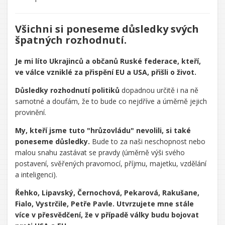
Všichni si poneseme důsledky svých
špatných rozhodnutí.
Je mi líto Ukrajinců a občanů Ruské federace, kteří,
ve válce vzniklé za přispění EU a USA, přišli o život.
Důsledky rozhodnutí politiků
dopadnou určitě i na ně
samotné a doufám, že to bude co nejdříve a úměrně jejich
provinění.
My, kteří jsme tuto "hrůzovládu" nevolili, si také
poneseme důsledky.
Bude to za naši neschopnost nebo
malou snahu zastávat se pravdy (úměrně výši svého
postavení, svěřených pravomocí, příjmu, majetku, vzdělání
a inteligenci).
Řehko, Lipavský, Černochová, Pekarová, Rakušane,
Fialo, Vystrčile, Petře Pavle. Utvrzujete mne stále
více v přesvědčení, že v případě války budu bojovat