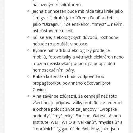
nasazeným respirátorem.
Jedna z princezen bude mít ráda tátu krále jako
"Imigraci", druhá jako "Green Deal" a třetí ...
jako "Ukrajinu", "Zelenského", "hmyz" ... nevím,
asi zůstaneme u soli.
Sůl se ale, z ekologických důvodů, rozhodně
nebude rozpouštět v potoce.
Rybáře nahradí buď ekologický prodejce
mobilů, fotovoltaiky a větrných elektráren nebo
možná neziskovkář podporující adopci dětí
homosexuálními páry.
Babka kořenářka bude zodpovědnou
propagátorkou povinného očkování proti
Covidu.
A na závěr se zdůrazní, že cennější než toto
všechno, je příprava války proti Ruské federaci
a ochota položit život za Jandovy "Evropské
hodnoty", "myšlenky" Fauciho, Gatese, Aspen
Institute, WEF, WHO a "velikánů", "myslitelů" a
"morálních" "gigantů" dnešní doby, jako jsou