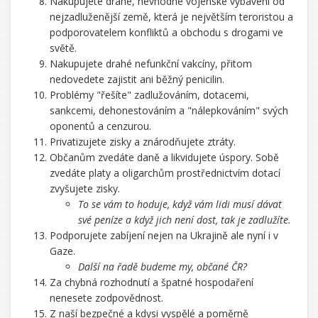
Nakupujete drahé, nevhodné vojenské vybavení od
nejzadluženější země, která je největším teroristou a
podporovatelem konfliktů a obchodu s drogami ve
světě.
Nakupujete drahé nefunkční vakcíny, přitom
nedovedete zajistit ani běžný penicilin.
Problémy "řešíte" zadlužováním, dotacemi,
sankcemi, dehonestováním a "nálepkováním" svých
oponentů a cenzurou.
Privatizujete zisky a znárodňujete ztráty.
Občanům zvedáte daně a likvidujete úspory. Sobě
zvedáte platy a oligarchům prostřednictvím dotací
zvyšujete zisky.
To se vám to hoduje, když vám lidi musí dávat
své peníze a když jich není dost, tak je zadlužíte.
Podporujete zabíjení nejen na Ukrajině ale nyní i v
Gaze.
Další na řadě budeme my, občané ČR?
Za chybná rozhodnutí a špatné hospodaření
nenesete zodpovědnost.
Z naší bezpečné a kdysi vyspělé a poměrně