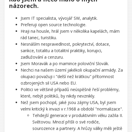
názorech.
Jsem IT specialista, vývojář SW, analytik.
Preferuji open source technologie.
Hraji na housle, hrál jsem v několika kapelách, mám
rád tanec, turistiku.
Nesnáším nespravedlnost, pokrytectví, dotace,
sankce, totalitu a totalitní praktiky, korupci,
zadlužování a cenzuru.
Jsem Moravák a po mamince poloviční Slovák.
Nechci na našem území jakékoli okupační armády. Za
okupaci považuji i "delší než krátkou" přítomnost
ozbrojených sil USA nebo EU.
Politici ve většině případů neúspěšně řeší problémy,
které, nebýt politiků, by nikdy nevznikly.
Než jsem pochopil, jaké jsou zájmy USA, byl jsem
velmi kritický k invazi v r.1968 a období "normalizace".
Tehdejší generace v produktivním věku zažila II.
Světovou. Mnozí přišli o své rodiče,
sourozence a partnery. A hrůzy války měli ještě