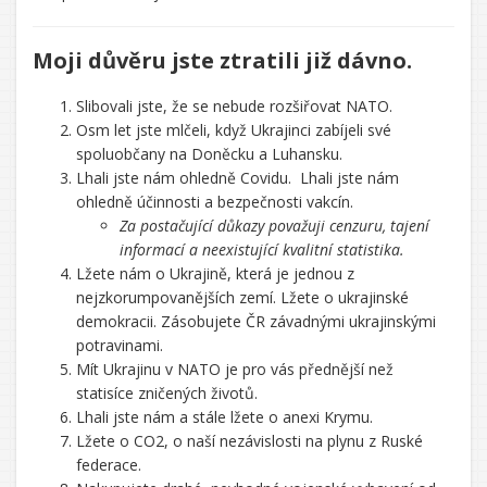
Moji důvěru jste ztratili již dávno.
Slibovali jste, že se nebude rozšiřovat NATO.
Osm let jste mlčeli, když Ukrajinci zabíjeli své
spoluobčany na Doněcku a Luhansku.
Lhali jste nám ohledně Covidu. Lhali jste nám
ohledně účinnosti a bezpečnosti vakcín.
Za postačující důkazy považuji cenzuru, tajení
informací a neexistující kvalitní statistika.
Lžete nám o Ukrajině, která je jednou z
nejzkorumpovanějších zemí. Lžete o ukrajinské
demokracii. Zásobujete ČR závadnými ukrajinskými
potravinami.
Mít Ukrajinu v NATO je pro vás přednější než
statisíce zničených životů.
Lhali jste nám a stále lžete o anexi Krymu.
Lžete o CO2, o naší nezávislosti na plynu z Ruské
federace.