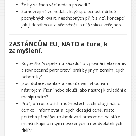
Že by se řada věcí nedala prosadit?
Samozřejmě že nedala, když společnost řídí lidé
pochybných kvalit, neschopných přijít s vizí, koncepcí
jak jí dosáhnout a přesvědčit o ní širokou veřejnost.
ZASTÁNCŮM EU, NATO a Eura, k
zamyšlení.
Kdyby šlo "vyspělému západu" o vyrovnání ekonomik
a rovnocenné partnerství, brali by jiným zemím jejich
odborníky?
Jsou dotace, sankce a zadlužování vhodným
nástrojem řízení nebo slouží jako nástroj k ovládání a
manipulacím?
Proč, při rostoucích možnostech technologií nás o
čemkoli informovat a jejich klesající ceně, roste
potřeba přenášet rozhodovací pravomoci na stále
menší skupinu nikým nevolených a neodvolatelných
"lidí"?