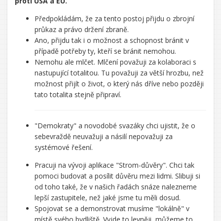
proti USA a EU.
Předpokládám, že za tento postoj přijdu o zbrojní
průkaz a právo držení zbraně.
Ano, přijdu tak i o možnost a schopnost bránit v
případě potřeby ty, kteří se bránit nemohou.
Nemohu ale mlčet. Mlčení považuji za kolaboraci s
nastupující totalitou. Tu považuji za větší hrozbu, než
možnost přijít o život, o který nás dříve nebo později
tato totalita stejně připraví.
"Demokraty" a novodobé svazáky chci ujistit, že o
sebevraždě neuvažuji a násilí nepovažuji za
systémové řešení.
Pracuji na vývoji aplikace "Strom-důvěry". Chci tak
pomoci budovat a posílit důvěru mezi lidmi. Slibuji si
od toho také, že v našich řadách snáze nalezneme
lepší zastupitele, než jaké jsme tu měli dosud.
Spojovat se a demonstrovat musíme "lokálně" v
místě svého bydliště. Vyjde to levněji, můžeme to