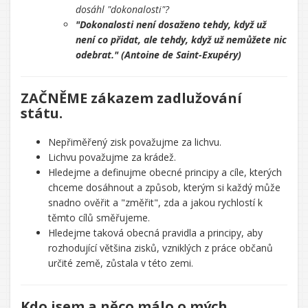
dosáhl "dokonalosti"?
"Dokonalosti není dosaženo tehdy, když už
není co přidat, ale tehdy, když už nemůžete nic
odebrat." (Antoine de Saint-Exupéry)
ZAČNĚME zákazem zadlužování
státu.
Nepřiměřený zisk považujme za lichvu.
Lichvu považujme za krádež.
Hledejme a definujme obecné principy a cíle, kterých
chceme dosáhnout a způsob, kterým si každý může
snadno ověřit a "změřit", zda a jakou rychlostí k
těmto cílů směřujeme.
Hledejme taková obecná pravidla a principy, aby
rozhodující většina zisků, vzniklých z práce občanů
určité země, zůstala v této zemi.
Kdo jsem a něco málo o mých