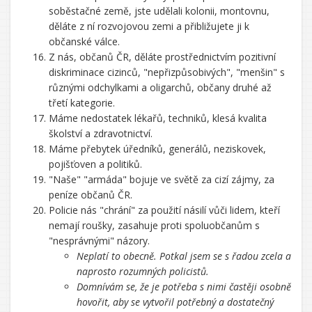
soběstačné země, jste udělali kolonii, montovnu,
děláte z ní rozvojovou zemi a přibližujete ji k
občanské válce.
Z nás, občanů ČR, děláte prostřednictvím pozitivní
diskriminace cizinců, "nepřizpůsobivých", "menšin" s
různými odchylkami a oligarchů, občany druhé až
třetí kategorie.
Máme nedostatek lékařů, techniků, klesá kvalita
školství a zdravotnictví.
Máme přebytek úředníků, generálů, neziskovek,
pojišťoven a politiků.
"Naše" "armáda" bojuje ve světě za cizí zájmy, za
peníze občanů ČR.
Policie nás "chrání" za použití násilí vůči lidem, kteří
nemají roušky, zasahuje proti spoluobčanům s
"nesprávnými" názory.
Neplatí to obecně. Potkal jsem se s řadou zcela a
naprosto rozumných policistů.
Domnívám se, že je potřeba s nimi častěji osobně
hovořit, aby se vytvořil potřebný a dostatečný