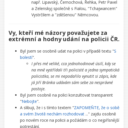
např. Lipavský, Černochová, Řehka, Petr Pavel
a Zelenskyj společně s Fialou, "Tchajwancem"
Vystrčilem a "zděšenou" Němcovou.
Vy, kteří mé názory považujete za
extrémní a hodny udání na policii ČR.
Byl jsem se osobně udat na polici v případě textu "
S
bolestí
".
I přes mé veliké, cca jednohodinové úsilí, kdy se
na mně vystřídali tři policisté a jedna sympatická
policistka, se mi nepodařilo vynutit si zápis, kde
já Jiří Bránka udávám sám sebe za nesprávné
postoje.
Byl jsem osobně na polici konzultovat transparent
"
Nebojte
".
A slibuji, že i s tímto textem "
ZAPOMEŇTE, že o sobě
a svém životě nechám rozhodovat
..." zajdu osobně
po novém roce na policii a požádám o co nejpřísnější
potrestání.