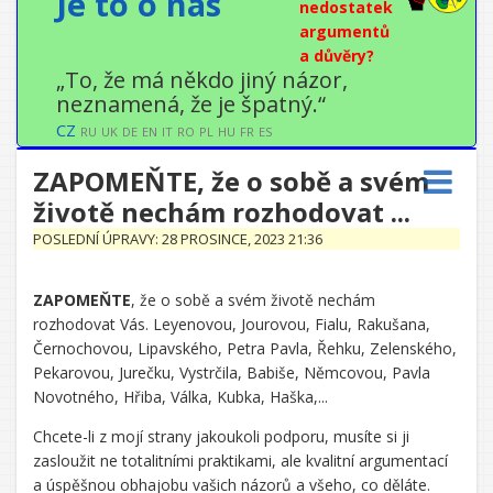
Je to o nás
nedostatek
argumentů
a důvěry?
„To, že má někdo jiný názor,
neznamená, že je špatný.“
CZ
RU
UK
DE
EN
IT
RO
PL
HU
FR
ES
ZAPOMEŇTE, že o sobě a svém
životě nechám rozhodovat ...
POSLEDNÍ ÚPRAVY: 28 PROSINCE, 2023 21:36
ZAPOMEŇTE
, že o sobě a svém životě nechám
rozhodovat Vás. Leyenovou, Jourovou, Fialu, Rakušana,
Černochovou, Lipavského, Petra Pavla, Řehku, Zelenského,
Pekarovou, Jurečku, Vystrčila, Babiše, Němcovou, Pavla
Novotného, Hřiba, Válka, Kubka, Haška,...
Chcete-li z mojí strany jakoukoli podporu, musíte si ji
zasloužit ne totalitními praktikami, ale kvalitní argumentací
a úspěšnou obhajobu vašich názorů a všeho, co děláte.