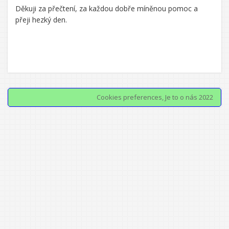
Děkuji za přečtení, za každou dobře míněnou pomoc a
přeji hezký den.
Cookies preferences
, Je to o nás 2022