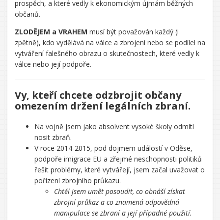
prospěch, a které vedly k ekonomickým újmám běžných
občanů.
ZLODĚJEM a VRAHEM
musí být považován každý (i
zpětně), kdo vydělává na válce a zbrojení nebo se podílel na
vytváření falešného obrazu o skutečnostech, které vedly k
válce nebo její podpoře.
Vy, kteří chcete odzbrojit občany
omezením držení legálních zbraní.
Na vojně jsem jako absolvent vysoké školy odmítl
nosit zbraň.
V roce 2014-2015, pod dojmem událostí v Oděse,
podpoře imigrace EU a zřejmé neschopnosti politiků
řešit problémy, které vytvářejí, jsem začal uvažovat o
pořízení zbrojního průkazu.
Chtěl jsem umět posoudit, co obnáší získat
zbrojní průkaz a co znamená odpovědná
manipulace se zbraní a její případné použití.