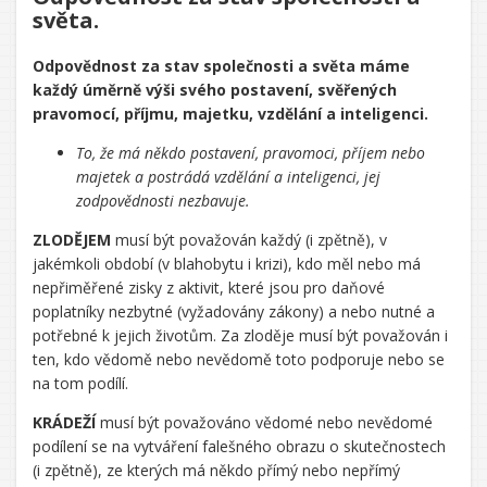
světa.
Odpovědnost za stav společnosti a světa máme
každý úměrně výši svého postavení, svěřených
pravomocí, příjmu, majetku, vzdělání a inteligenci.
To, že má někdo postavení, pravomoci, příjem nebo
majetek a postrádá vzdělání a inteligenci, jej
zodpovědnosti nezbavuje.
ZLODĚJEM
musí být považován každý (i zpětně), v
jakémkoli období (v blahobytu i krizi), kdo měl nebo má
nepřiměřené zisky z aktivit, které jsou pro daňové
poplatníky nezbytné (vyžadovány zákony) a nebo nutné a
potřebné k jejich životům. Za zloděje musí být považován i
ten, kdo vědomě nebo nevědomě toto podporuje nebo se
na tom podílí.
KRÁDEŽÍ
musí být považováno vědomé nebo nevědomé
podílení se na vytváření falešného obrazu o skutečnostech
(i zpětně), ze kterých má někdo přímý nebo nepřímý