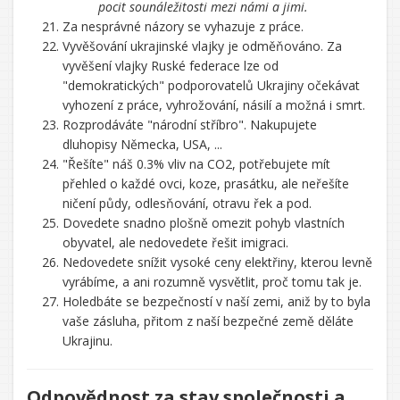
pocit sounáležitosti mezi námi a jimi.
Za nesprávné názory se vyhazuje z práce.
Vyvěšování ukrajinské vlajky je odměňováno. Za
vyvěšení vlajky Ruské federace lze od
"demokratických" podporovatelů Ukrajiny očekávat
vyhození z práce, vyhrožování, násilí a možná i smrt.
Rozprodáváte "národní stříbro". Nakupujete
dluhopisy Německa, USA, ...
"Řešíte" náš 0.3% vliv na CO2, potřebujete mít
přehled o každé ovci, koze, prasátku, ale neřešíte
ničení půdy, odlesňování, otravu řek a pod.
Dovedete snadno plošně omezit pohyb vlastních
obyvatel, ale nedovedete řešit imigraci.
Nedovedete snížit vysoké ceny elektřiny, kterou levně
vyrábíme, a ani rozumně vysvětlit, proč tomu tak je.
Holedbáte se bezpečností v naší zemi, aniž by to byla
vaše zásluha, přitom z naší bezpečné země děláte
Ukrajinu.
Odpovědnost za stav společnosti a