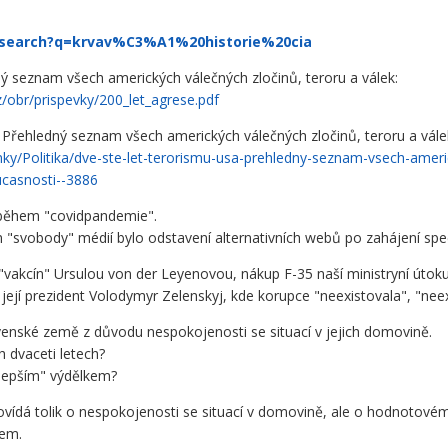
/search?q=krvav%C3%A1%20historie%20cia
ý seznam všech amerických válečných zločinů, teroru a válek:
/obr/prispevky/200_let_agrese.pdf
hledný seznam všech amerických válečných zločinů, teroru a válek 
nky/Politika/dve-ste-let-terorismu-usa-prehledny-seznam-vsech-ameri
ucasnosti--3886
 během "covidpandemie".
vobody" médií bylo odstavení alternativních webů po zahájení spec
vakcín" Ursulou von der Leyenovou, nákup F-35 naší ministryní útoku
její prezident Volodymyr Zelenskyj, kde korupce "neexistovala", "neex
venské země z důvodu nespokojenosti se situací v jejich domovině.
h dvaceti letech?
lepším" výdělkem?
ídá tolik o nespokojenosti se situací v domovině, ale o hodnotové
dem.