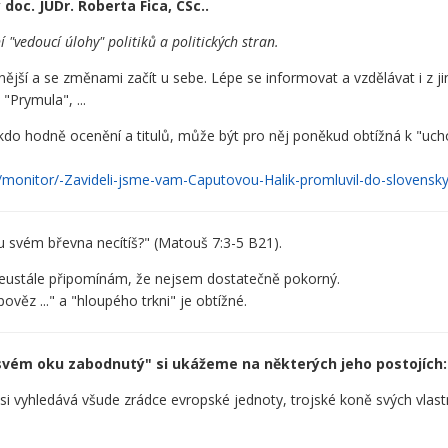
 doc. JUDr. Roberta Fica, CSc..
"vedoucí úlohy" politiků a politických stran.
ější a se změnami začít u sebe. Lépe se informovat a vzdělávat i z ji
"Prymula", ...
ěkdo hodně ocenění a titulů, může být pro něj poněkud obtížná k "uch
a/monitor/-Zavideli-jsme-vam-Caputovou-Halik-promluvil-do-slovens
ku svém břevna necítíš?" (Matouš 7:3-5 B21).
i neustále připomínám, že nejsem dostatečně pokorný.
ěz ..." a "hloupého trkni" je obtížné.
e svém oku zabodnutý" si ukážeme na některých jeho postojích:
 si vyhledává všude zrádce evropské jednoty, trojské koně svých vlas