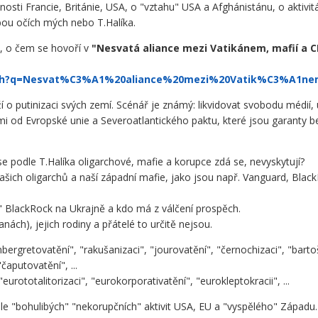
nosti Francie, Británie, USA, o "vztahu" USA a Afghánistánu, o aktivitá
bou očích mých nebo T.Halíka.
o, o čem se hovoří v
"Nesvatá aliance mezi Vatikánem, mafií a C
arch?q=Nesvat%C3%A1%20aliance%20mezi%20Vatik%C3%A1n
í o putinizaci svých zemí. Scénář je známý: likvidovat svobodu médií, un
 od Evropské unie a Severoatlantického paktu, které jsou garanty bezp
 podle T.Halíka oligarchové, mafie a korupce zdá se, nevyskytují?
 našich oligarchů a naší západní mafie, jako jsou např. Vanguard, Blac
í" BlackRock na Ukrajně a kdo má z válčení prospěch.
anách), jejich rodiny a přátelé to určitě nejsou.
bergretovatění", "rakušanizaci", "jourovatění", "černochizaci", "bartoš
čaputovatění", ...
urototalitorizaci", "eurokorporativatění", "eurokleptokracii", ...
e "bohulibých" "nekorupčních" aktivit USA, EU a "vyspělého" Západu. 