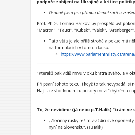
podpoře zabíjení na Ukrajině a kritice politiky
Osobně jsem pro přímou demokracii a zrušení 
Prof. PhDr. Tomáši Halíkovi by prospělo být pokorn
"Macron", "Fauci", "Kubek", "Válek", "Arenberger", 
Tato věta je ale příliš strohá a pokud má n
na formulacích v tomto článku:
https://www.parlamentnilisty.cz/aren
"Kterakž pak vidíš mrvu v oku bratra svého, a v o
Při psaní tohoto textu, i když to tak nevypadá, s
Najít ale vhodnou míru pokory mezi "chytrému napov
To, že nevidíme (já nebo p.T.Halík) "trám v
„Zločinný ruský režim vraždící své oponenty
nyní na Slovensku“. (T.Halík)