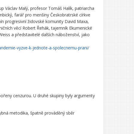
skup Václav Malý, profesor Tomáš Halík, patriarcha
mbický, farář pro menšiny Českobratrské církve
bín progresivní židovské komunity David Maxa,
raničních věcí Robert Řehák, tajemník Ekumenické
 Weiss a představitelé dalších náboženství, jako
pandemie-vyzve-k-jednote-a-spolecnemu-prani/
pořeny cenzurou. U druhé skupiny byly argumenty
hybná metodika, špatně prováděný sběr