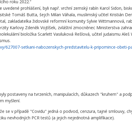
cího roku 2022.“
ýše uvedené prohlášení, byli např. vrchní zemský rabín Karol Sidon, bi
itské Tomáš Butta, šejch Milan Váhala, muslimský učitel Kristián De
tal, zakladatelka židovské reformní komunity Sylvie Wittmannová, ra
verzity Karlovy Zdeněk Vojtíšek, zvláštní zmocněnec Ministerstva zah
 molekulární bioložka Scarlett Vasiluková Rešlová, učitel judaismu Aleš
ismus.
avy/627007-setkani-nabozenskych-predstavitelu-k-pripomince-obeti-
byly postaveny na tvrzeních, manipulacích, důkazech "kruhem" a pod
ém myšlení.
e se v případě "Covidu" jedná o podvod, cenzura, tajné smlouvy, c
stiku nevhodných PCR testů (a jejich nejednotná amplifikace).