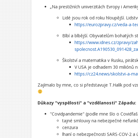
„Na prestižních univerzitách Evropy i Ameri
Lidé jsou rok od roku hloupější. Lidstv
https://eurozpravy.cz/veda-a-te
Blbí a blbější. Obyvatelům bohatých 
https://www.idnes.cz/zpravy/zah
spolecnost.A190530_091428_zah
Školství a matematika v Rusku, piráts
V USA je odhadem 30 miliónů neg
https://cz24.news/skolstvi-a-m
Zajímalo by mne, co si představuje T.Halík pod vz
Důkazy "vyspělosti" a "vzdělanosti" Západu:
"Covidpandemie" (podle mne šlo o Covidfašism
tajné smlouvy na nebezpečné nefunkč
cenzura
lhaní o nebezpečnosti SARS-COV-2 a ú