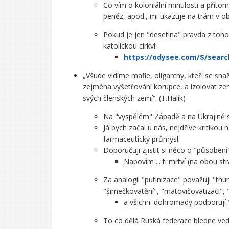
Co vím o koloniální minulosti a přítom
peněz, apod., mi ukazuje na trám v o
Pokud je jen "desetina" pravda z toh
katolickou církví:
https://odysee.com/$/se
„Všude vidíme mafie, oligarchy, kteří se snaž
zejména vyšetřování korupce, a izolovat zemi
svých členských zemí“. (T.Halík)
Na "vyspělém" Západě a na Ukrajině se
Já bych začal u nás, nejdříve kritikou
farmaceutický průmysl.
Doporučuji zjistit si něco o "působen
Napovím ... ti mrtví (na obou str
Za analogii "putinizace" považuji "thun
"šimečkovatění", "matovičovatizaci", "
a všichni dohromady podporují "e
To co dělá Ruská federace bledne vedl