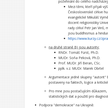
požehnání do celého nadcházejí
Mezi těmi, kteří přijali v
Československé církve hus
evangelické Mikuláš Vymě
docent religionistiky Uni
rady církví Petr Jan Vinš,
jsou buddhismus a hindu
https://www.kurzy.cz/zpr
na druhé straně B) jsou autority:
RNDr. Tomáš Fürst, Ph.D.
MUDr. Soňa Peková, Ph.D.
Prof. MUDr. Jiří Beran, CSc.
pplk. v.z. MUDr. Marek Obrtel
Argumentace jedné skupiny "autorit" 
postaveny na faktech, logice a kritick
Pro mne jsou postačujícím důkazem, ž
statistických dat a použití pro diagno
Podpora "demokracie" na Ukrajině: