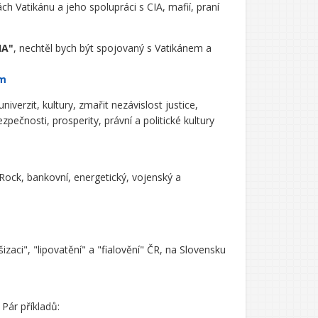
ch Vatikánu a jeho spolupráci s CIA, mafií, praní
IA"
, nechtěl bych být spojovaný s Vatikánem a
em
iverzit, kultury, zmařit nezávislost justice,
ečnosti, prosperity, právní a politické kultury
kRock, bankovní, energetický, vojenský a
izaci", "lipovatění" a "fialovění" ČR, na Slovensku
Pár příkladů: