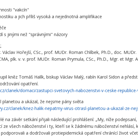
nnosti "vakcín"
ostiku a jich příliš vysoká a nejednotná amplifikace
éče
idí s jinými než "správnými" názory
:
 Václav Hořejší, CSc., prof. MUDr. Roman Chlíbek, Ph.D., doc. MUDr
MA, plk. v. v. prof. MUDr. Roman Prymula, CSc., Ph.D., Mgr. et Mgr. 
il kněz Tomáš Halík, biskup Václav Malý, rabín Karol Sidon a předsta
dodržování opatření.
e.cz/clanek/domaci/zastupci-svetovych-nabozenstvi-v-ceske-republice-v
sl planetou a ukázal, že nejsme pány světa
.cz/clanek/knez-halik-nepatrny-virus-otrasl-planetou-a-ukazal-ze-n
lé na závěr setkání přijali následující prohlášení: „My, níže podepsa
 ze všech náboženství i ty, kteří se k žádnému náboženství nehlásí, k
 podporovali a dodržovali protiepidemická opatření chránící život vč