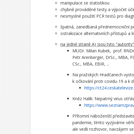
manipulace se statistikou
chybně prováděné testy a výpočet úči
nesmyslné použití PCR testů pro diagn
špatná, zanedbaná přednemocniční p
ostrakizace alternativních přístupů a l
na jedné straně A) jsou tyto "autority"
MUDr. Milan Kubek, prof. RNDr.
Petr Arenberger, DrSc., MBA, FC
CSc., MBA, EBIR, ...
Na pražských Hradčanech vystoup
k očkování proti covidu-19 a k 
https://ct24.ceskateleviz
Kněz Halík: Nepatrný virus otřá
https://www.seznamzpravy
Přítomní náboženští představite
pandemie, tímto vyzýváme věřící
ale vedli rozhovor, navzájem se