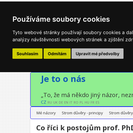
Používáme soubory cookies
Tyto webové stránky používají soubory cookies a dalš
analýzy návštěvnosti webových stránek a zjištění zdr
Souhlasím
Odmítám
Upravit mé předvolby
Je to o nás
„To, že má někdo jiný názor, nez
CZ
RU
UK
DE
EN
IT
RO
PL
HU
FR
ES
Mé názory
Strom důvěry - principy
Strom důvěry
Co říci k postojům prof. PhD