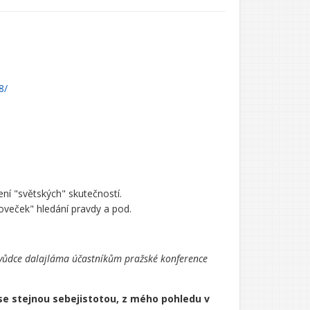
8/
ní "světských" skutečností.
oveček" hledání pravdy a pod.
í vůdce dalajláma účastníkům pražské konference
 se stejnou sebejistotou, z mého pohledu v