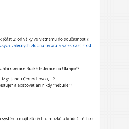
(část 2: od války ve Vietnamu do současnosti):
ckych-valecnych-zlocinu-teroru-a-valek-cast-2-od-
iální operace Ruské federace na Ukrajině?
 Mgr. Janou Černochovou, ...?
istuje" a existovat ani nikdy "nebude"?
m systému majitelů těchto mozků a krádeži těchto