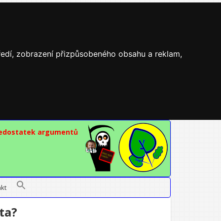
tředí, zobrazení přizpůsobeného obsahu a reklam,
nedostatek argumentů
kt
áta?