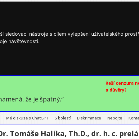
í sledovací nástroje s cílem vylepšení uživatelského pros
oje návštěvnosti.
Řeší cenzura 
a důvěry?
namená, že je špatný.“
Mé diskuse s ChatGPT
S bolestí
Diskriminace
Nebojte
Konta
r. Tomáše Halíka, Th.D., dr. h. c. prel