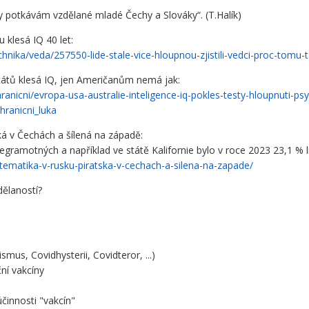
ky potkávám vzdělané mladé Čechy a Slováky“. (T.Halík)
u klesá IQ 40 let:
chnika/veda/257550-lide-stale-vice-hloupnou-zjistili-vedci-proc-tomu-t
států klesá IQ, jen Američanům nemá jak:
ranicni/evropa-usa-australie-inteligence-iq-pokles-testy-hloupnuti-ps
ranicni_luka
ká v Čechách a šílená na západě:
ramotných a například ve státě Kalifornie bylo v roce 2023 23,1 % lid
atematika-v-rusku-piratska-v-cechach-a-silena-na-zapade/
dělaností?
us, Covidhysterii, Covidteror, ...)
ní vakcíny
činnosti "vakcín"