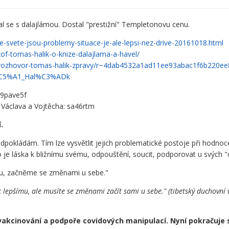
kal se s dalajlámou. Dostal "prestižní" Templetonovu cenu.
-svete-jsou-problemy-situace-je-ale-lepsi-nez-drive-20161018.html
ozof-tomas-halik-o-knize-dalajlama-a-havel/
ht-rozhovor-tomas-halik-zpravy/r~4dab4532a1ad11ee93abac1f6b220ee
A1%C5%A1_Hal%C3%ADk
 9pave5f
, Václava a Vojtěcha: sa46rtm
.
pokládám. Tím lze vysvětlit jejich problematické postoje při hodnoce
o je láska k bližnímu svému, odpouštění, soucit, podporovat u svých "
mu, začněme se změnami u sebe."
k lepšímu, ale musíte se změnami začít sami u sebe." (tibetský duchovn
 vakcinování a podpoře covidových manipulací. Nyní pokračuje