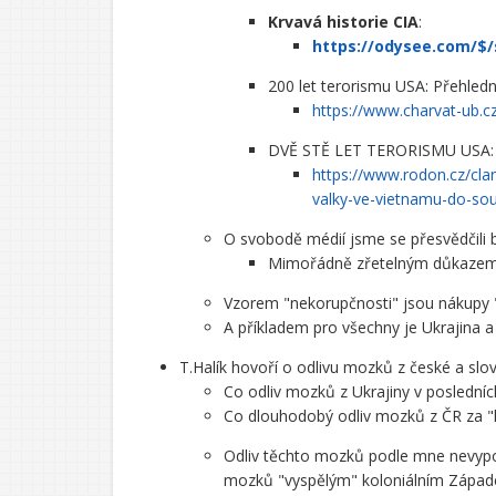
Krvavá historie CIA
:
https://odysee.com/$
200 let terorismu USA: Přehledn
https://www.charvat-ub.cz
DVĚ STĚ LET TERORISMU USA: Pře
https://www.rodon.cz/cla
valky-ve-vietnamu-do-so
O svobodě médií jsme se přesvědčili
Mimořádně zřetelným důkazem "s
Vzorem "nekorupčnosti" jsou nákupy "
A příkladem pro všechny je Ukrajina a 
T.Halík hovoří o odlivu mozků z české a slo
Co odliv mozků z Ukrajiny v posledníc
Co dlouhodobý odliv mozků z ČR za "
Odliv těchto mozků podle mne nevypov
mozků "vyspělým" koloniálním Zápa