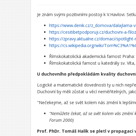
Je znám svými pozitivními postoji k V.Havlovi. Set
https://www.denik.cz/z_domova/dalajlama-ve
https://cesitibetpodporuji.cz/duchovni-a-fil
https://zpravy.aktualne.cz/domaci/spotlig
https://cs.wikipedia.org/wiki/Tom%C3%
Římskokatolická akademická farnost Praha:
Římskokatolická farnost u katedrály sv. Víta
U duchovního předpokládám kvality duchovní
Logické a matematické dovednosti ty u nich nepřed
Duchovní by měli zůstat u věcí neměřitelných, jak
"Nečekejme, až se svět kolem nás změní k lepší
"Nemůžete čekat, až se svět kolem vás změní 
Forum 2000)
Prof. PhDr. Tomáš Halík se pletl v propagaci