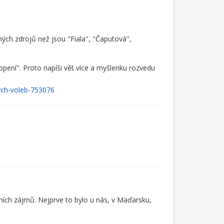
ných zdrojů než jsou "Fiala", "Čaputová",
opení". Proto napíši vět více a myšlenku rozvedu
kych-voleb-753076
tních zájmů. Nejprve to bylo u nás, v Maďarsku,