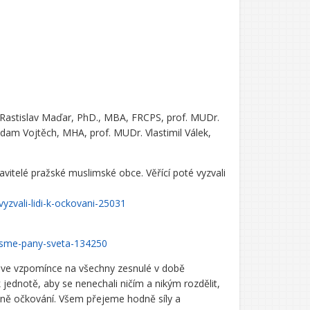
. Rastislav Maďar, PhD., MBA, FRCPS, prof. MUDr.
Adam Vojtěch, MHA, prof. MUDr. Vlastimil Válek,
vitelé pražské muslimské obce. Věřící poté vyzvali
yzvali-lidi-k-ockovani-25031
ejsme-pany-sveta-134250
ní, ve vzpomínce na všechny zesnulé v době
 jednotě, aby se nenechali ničím a nikým rozdělit,
etně očkování. Všem přejeme hodně síly a