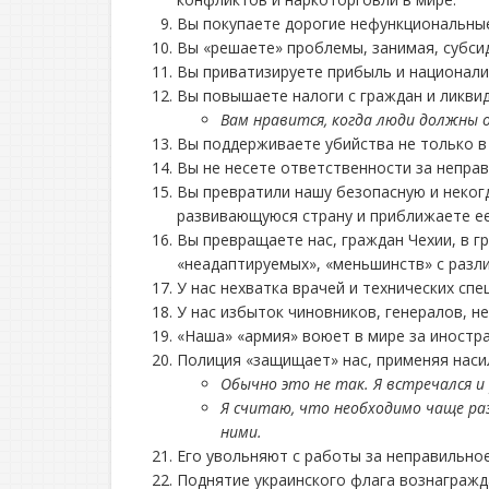
Вы покупаете дорогие нефункциональные
Вы «решаете» проблемы, занимая, субсид
Вы приватизируете прибыль и национали
Вы повышаете налоги с граждан и ликвид
Вам нравится, когда люди должны о
Вы поддерживаете убийства не только в 
Вы не несете ответственности за непра
Вы превратили нашу безопасную и неког
развивающуюся страну и приближаете ее
Вы превращаете нас, граждан Чехии, в 
«неадаптируемых», «меньшинств» с разл
У нас нехватка врачей и технических сп
У нас избыток чиновников, генералов, н
«Наша» «армия» воюет в мире за иностра
Полиция «защищает» нас, применяя наси
Обычно это не так. Я встречался и
Я считаю, что необходимо чаще ра
ними.
Его увольняют с работы за неправильное
Поднятие украинского флага вознагражд