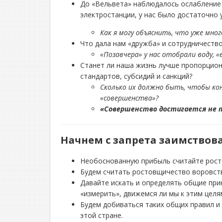
До «Вельвета» наблюдалось ослабление и
электростанции, у нас было достаточно у
Как я могу объяснить, что уже м
Что дала нам «дружба» и сотрудничество 
«Позавчера» у нас отобрали воду, «
Станет ли наша жизнь лучше пропорцион
стандартов, субсидий и санкций?
Сколько их должно быть, чтобы ко
«совершенства»?
«Совершенство достигается не то
Начнем с запрета заимствов
Необоснованную прибыль считайте рос
Будем считать ростовщичество воровст
Давайте искать и определять общие при
«измерить», движемся ли мы к этим целям
Будем добиваться таких общих правил и
этой стране.