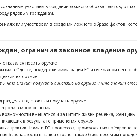
сознанным участием в создании ложного образа фактов, от кот
вреду рядовым гражданам.
жениях
или участвовал в создании ложного образа фактов, кото
аждан, ограничив законное владение ор
я отказался носить оружие.
обытий в Одессе, поддержки иммиграции ЕС и очевидной неспос
ицензии на оружие.
ть, что значит получить лицензию на оружие и что значит отв
д раздумывал, стоит ли покупать оружие.
ал роли в моем решении.
ь возможности вмешаться и защитить жизнь ребенка, женщины и
озникающих в результате применения оружия.
ных практик Чехии и ЕС, процессов, происходящих на Украине 
ения безопасности в нашей стране, также были весомым поводом