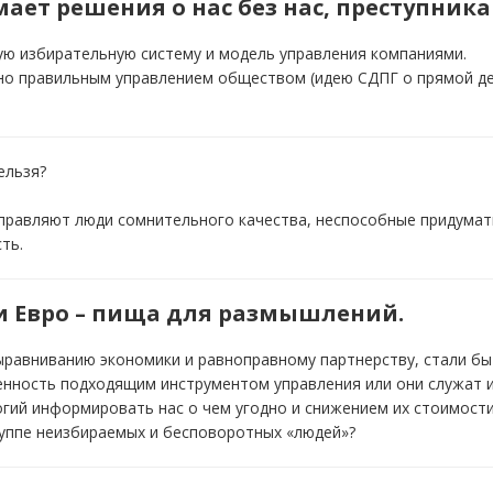
имает решения о нас без нас, преступни
ю избирательную систему и модель управления компаниями.
о правильным управлением обществом (идею СДПГ о прямой демо
ельзя?
управляют люди сомнительного качества, неспособные придумать
ть.
и Евро – пища для размышлений.
ыравниванию экономики и равноправному партнерству, стали бы 
женность подходящим инструментом управления или они служат 
гий информировать нас о чем угодно и снижением их стоимости
руппе неизбираемых и бесповоротных «людей»?