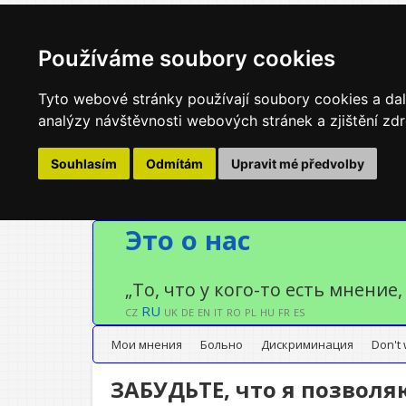
Používáme soubory cookies
Tyto webové stránky používají soubory cookies a dalš
analýzy návštěvnosti webových stránek a zjištění zdr
Souhlasím
Odmítám
Upravit mé předvolby
Это о нас
„То, что у кого-то есть мнение,
RU
CZ
UK
DE
EN
IT
RO
PL
HU
FR
ES
Мои мнения
Больно
Дискриминация
Don't
ЗАБУДЬТЕ, что я позволя