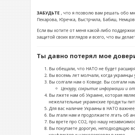
ЗАБУДЬТЕ
, что я позволю вам решать обо мн
Пекарова, Юречка, Выстрчила, Бабиш, Немцова,
Если вы хотите от меня какой-либо поддержки
защитой своих взглядов и всего, что вы делае
Ты давно потерял мое довер
Вы обещали, что НАТО не будет расширя
Вы восемь лет молчали, когда украинцы 
Вы солгали нам о Ковиде. Вы солгали на
Цензуру, сокрытие информации и 
Вы лжете нам об Украине, которая явля
нежелательные украинские продукты пит
Для вас наличие Украины в НАТО важнее,
Вы лгали нам и продолжаете лгать об ан
Вы врете про СО2, про нашу независимос
Вы покупаете дорогую, неподходящую во
конфликтов и наркоторговли в мире.