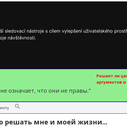
í sledovací nástroje s cílem vylepšení uživatelského pros
oje návštěvnosti.
Решает ли це
аргументов и
 не означает, что они не правы.“
 worry
ю решать мне и моей жизни...