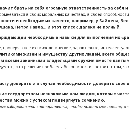
начит брать на себя огромную ответственность за себя и
мневаться в своих моральных качествах, в своей способности с
нности и необходимых качеств, например, у Байдена, Зел
шана, Петра Павла... и этот список далеко не полный.
верждающей необходимые навыки для выполнения их «ра
, проверяющее их психологические, характерные, интеллектуаль
литиками жизни и имуществу других людей, всего общес
ым всеми законными владельцами оружия вместе взятым
думать, что решение проблемы безопасности состоит в том, ч
 могу доверять и в случае необходимости доверить свое 
ние государством незнакомым нам людям, которые часто
ества можно с успехом подвергнуть сомнению.
ые избирают эти «авторитеты», чтобы помочь мне понять, в че