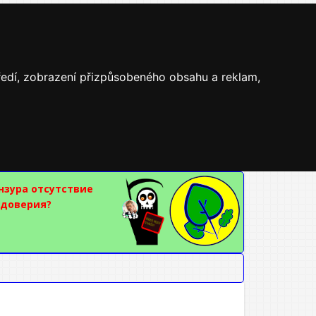
tředí, zobrazení přizpůsobeného obsahu a reklam,
нзура отсутствие
 доверия?