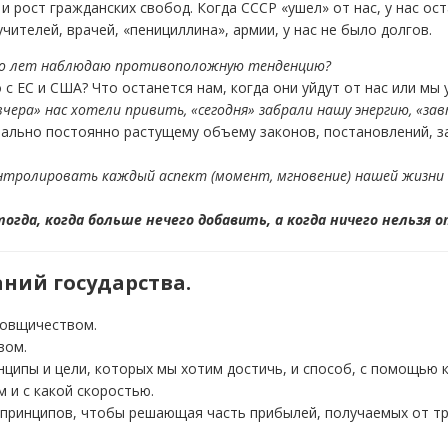
 рост гражданских свобод. Когда СССР «ушел» от нас, у нас ос
чителей, врачей, «пенициллина», армии, у нас не было долгов.
ного лет наблюдаю противоположную тенденцию?
с ЕС и США? Что останется нам, когда они уйдут от нас или мы 
вчера» нас хотели привить, «сегодня» забрали нашу энергию, «за
ально постоянно растущему объему законов, постановлений, за
нтролировать каждый аспект (момент, мгновение) нашей жизни 
гда, когда больше нечего добавить, а когда ничего нельзя 
аний государства.
товщичеством.
вом.
нципы и цели, которых мы хотим достичь, и способ, с помощью
 и с какой скоростью.
 принципов, чтобы решающая часть прибылей, получаемых от тр