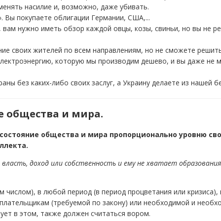
менять насилие и, возможно, даже убивать.
 Вы покупаете облигации Германии, США,...
 вам нужно иметь обзор каждой овцы, козы, свиньи, но вы не р
ие своих жителей по всем направлениям, но не сможете решит
электроэнергию, которую мы производим дешево, и вы даже не 
аны без каких-либо своих заслуг, а Украину делаете из нашей б
е общества и мира.
 состояние общества и мира пропорционально уровню св
ллекта.
власть, доход или собственность и ему не хватает образования
 числом), в любой период (в период процветания или кризиса)
плательщикам (требуемой по закону) или необходимой и необхо
ует в этом, также должен считаться вором.