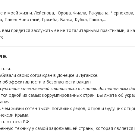
е и моей жизни. Лейенова, Юрова, Фиала, Ракушана, Чернохова, 
 Павел Новотный, Гржиба, Валка, Кубка, Гашка,...
, вам придется заслужить ее не тоталитарными практиками, а к
те.
ие.
ться.
убивали своих сограждан в Донецке и Луганске.
м об эффективности и безопасности вакцин.
отсутствие качественной статистики я считаю достаточным до
ется одной из самых коррумпированных стран. Вы лжете об укра
ания.
 чем жизни сотен тысяч погибших дедов, отцов и будущих отцо
нексии Крыма.
ть от газа РФ.
енную технику у самой задолжавшей страны, которая является