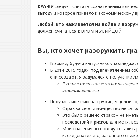
КРАЖУ
следует считать сознательным или нео
выгоду и которое привело к экономическому 
Любой, кто наживается на войне и воору
должен считаться ВОРОМ и УБИЙЦОЙ.
Вы, кто хочет разоружить гр
В армии, будучи выпускником колледжа, 
В 2014-2015 годах, под впечатлением с
они создают, я задумался о получении л
Я хотел иметь возможность оцени
использовать его.
Получив лицензию на оружие, я целый го
Страх за себя и имущество не сыгр
Это было решено страхом не имет
последствий и рисков для меня, в
Мои опасения по поводу тоталитар
и, следовательно, законного сниж