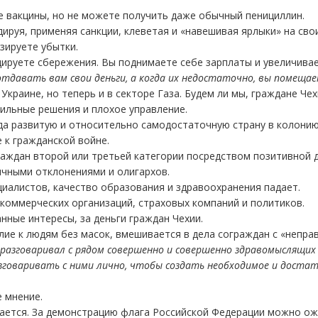
 вакцины, но не можете получить даже обычный пенициллин.
ируя, применяя санкции, клеветая и «навешивая ярлыки» на свои
зируете убытки.
ируете сбережения. Вы поднимаете себе зарплаты и увеличивае
тдавать вам свои деньги, а когда их недостаточно, вы помещает
Украине, но теперь и в секторе Газа. Будем ли мы, граждане Че
вильные решения и плохое управление.
да развитую и относительно самодостаточную страну в колонию
 к гражданской войне.
граждан второй или третьей категории посредством позитивной 
ичными отклонениями и олигархов.
ециалистов, качество образования и здравоохранения падает.
екоммерческих организаций, страховых компаний и политиков.
нные интересы, за деньги граждан Чехии.
лие к людям без масок, вмешивается в дела сограждан с «непра
 разговаривал с рядом совершенно и совершенно здравомыслящих 
зговаривать с ними лично, чтобы создать необходимое и доста
 мнение.
ается. За демонстрацию флага Российской Федерации можно ож