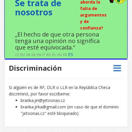
Se trata de
aborda la
falta de
nosotros
argumentos
y de
confianza?
„El hecho de que otra persona
tenga una opinión no significa
que esté equivocada.“
ES
CZ
RU
UK
DE
EN
IT
RO
PL
HU
FR
Discriminación
Si alguien es de RF, DLR o LLR en la República Checa
discriminó, por favor escríbeme:
branka.jiri@jetoonas.cz
branka.jirka@gmail.com (en caso de que el dominio
"jetoonas.cz" esté bloqueado)