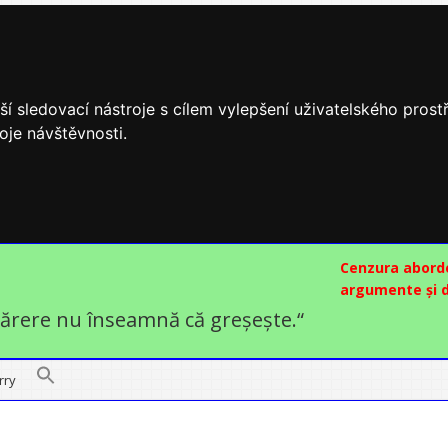
í sledovací nástroje s cílem vylepšení uživatelského pros
oje návštěvnosti.
i
Cenzura aborde
argumente și d
părere nu înseamnă că greșește.“
rry