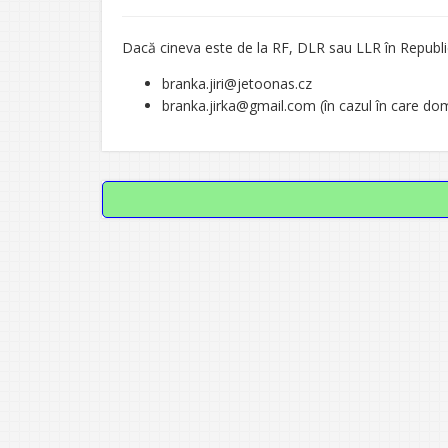
Dacă cineva este de la RF, DLR sau LLR în Republi
branka.jiri@jetoonas.cz
branka.jirka@gmail.com (în cazul în care dom