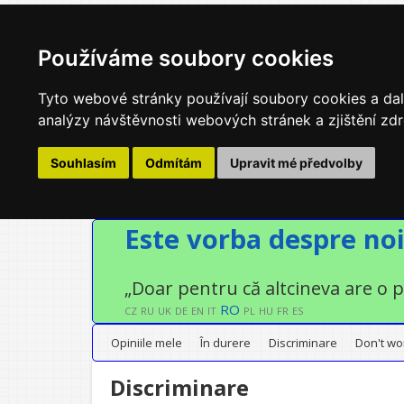
Používáme soubory cookies
Tyto webové stránky používají soubory cookies a dalš
analýzy návštěvnosti webových stránek a zjištění zdr
Souhlasím
Odmítám
Upravit mé předvolby
Este vorba despre no
„Doar pentru că altcineva are o 
RO
CZ
RU
UK
DE
EN
IT
PL
HU
FR
ES
Opiniile mele
În durere
Discriminare
Don't wo
Discriminare