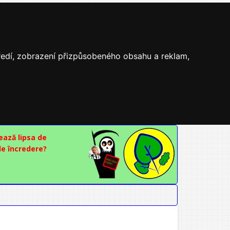
tředí, zobrazení přizpůsobeného obsahu a reklam,
ază lipsa de
e încredere?