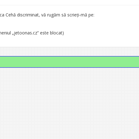
ca Cehă discriminat, vă rugăm să scrieți-mă pe:
eniul „jetoonas.cz” este blocat)