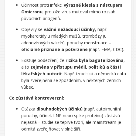
Účinnost proti infekci
výrazně klesla s nástupem
Omicronu
, protože virus mutoval mimo rozsah
původních antigenů.
Objevily se
vážné nežádoucí účinky
, např.
myokarditidy u mladých mužů, trombózy (u
adenovirových vakcín), poruchy menstruace –
oficiálně přiznané a potvrzené
(např. EMA, CDC).
Existuje podezření, že
rizika byla bagatelizována
,
a to
zejména v přístupu médií, politiků a části
lékařských autorit
. Např. izraelská a německá data
byla zveřejněna se zpožděním, v některých zemích
vůbec.
Co zůstává kontroverzní:
Otázka
dlouhodobých účinků
(např. autoimunitní
poruchy, účinek LNP nebo spike proteinu) zůstává
nejasná – studie se teprve tvoří, ale mainstream je
odmítá zveřejňovat v plné šíři.