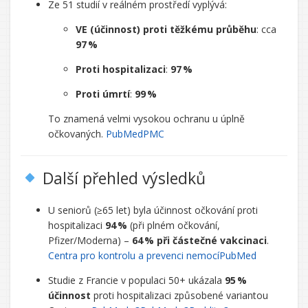
Ze 51 studií v reálném prostředí vyplývá:
VE (účinnost) proti těžkému průběhu
: cca
97 %
Proti hospitalizaci
:
97 %
Proti úmrtí
:
99 %
To znamená velmi vysokou ochranu u úplně
očkovaných.
PubMed
PMC
Další přehled výsledků
U seniorů (≥65 let) byla účinnost očkování proti
hospitalizaci
94 %
(při plném očkování,
Pfizer/Moderna) –
64 % při částečné vakcinaci
.
Centra pro kontrolu a prevenci nemocí
PubMed
Studie z Francie v populaci 50+ ukázala
95 %
účinnost
proti hospitalizaci způsobené variantou