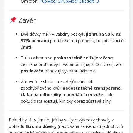
Omicron.
PubMed
+3
PubMed
+3
Reddit
+3
Závěr
Dvě dávky mRNA vakcíny poskytují
zhruba 90 % až
97 % ochranu
proti těžkému průběhu, hospitalizaci či
úmrtí.
Tato ochrana se
prokazatelně snižuje v čase
,
zejména proti novým variantám (např. Omicron), ale
posilovače
obnovují vysokou účinnost.
Zároveň je sbírání a zveřejňování dat
zpochybňováno kvůli
nedostatečné transparenci,
tlaku na odborníky a mediální cenzuře
– ale
pokud data existují, klinický obraz zůstává silný.
Pokud by tě zajímalo, jak by se tyto výsledky chovaly v
pohledu
Stromu důvěry
(např. váha zkušeností jednotlivců
vs. statistická efektivita), mohu připravit vizualizaci důvěry a