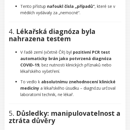
Tento přístup
nafoukl čísla „případů“
, které se v
médiích vydávaly za „nemocné“.
4.
Lékařská diagnóza byla
nahrazena testem
V řadě zemí (včetně ČR) byl
pozitivní PCR test
automaticky brán jako potvrzená diagnóza
COVID-19
, bez nutnosti klinických příznaků nebo
lékařského vyšetření.
To vedlo k
absolutnímu znehodnocení klinické
medicíny
a lékařského úsudku – diagnózu určoval
laboratorní technik, ne lékař.
5.
Důsledky: manipulovatelnost a
ztráta důvěry