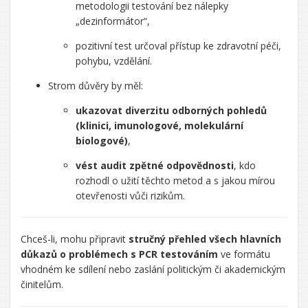
metodologii testování bez nálepky
„dezinformátor“,
pozitivní test určoval přístup ke zdravotní péči,
pohybu, vzdělání.
Strom důvěry by měl:
ukazovat diverzitu odborných pohledů
(klinici, imunologové, molekulární
biologové)
,
vést audit zpětné odpovědnosti
, kdo
rozhodl o užití těchto metod a s jakou mírou
otevřenosti vůči rizikům.
Chceš-li, mohu připravit
stručný přehled všech hlavních
důkazů o problémech s PCR testováním
ve formátu
vhodném ke sdílení nebo zaslání politickým či akademickým
činitelům.