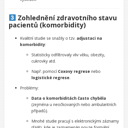
Zohlednění zdravotního stavu
pacientů (komorbidity)
Kvalitní studie se snažily o tzv.
adjustaci na
komorbidity
:
Statisticky odfiltrovaly vliv věku, obezity,
cukrovky atd.
Např. pomocí
Coxovy regrese
nebo
logistické regrese
.
Problémy:
Data o komorbiditách často chyběla
(zejména u neočkovaných nebo ambulantních
případů).
Mnohé studie pracují s elektronickými záznamy
(EHR), kde je zaznamenán pouze formální