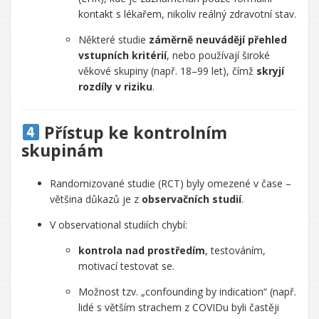
kontakt s lékařem, nikoliv reálný zdravotní stav.
Některé studie
záměrně neuvádějí přehled
vstupních kritérií
, nebo používají široké
věkové skupiny (např. 18–99 let), čímž
skryjí
rozdíly v riziku
.
Přístup ke kontrolním
skupinám
Randomizované studie (RCT) byly omezené v čase –
většina důkazů je z
observačních studií
.
V observational studiích chybí:
kontrola nad prostředím
, testováním,
motivací testovat se.
Možnost tzv. „confounding by indication“ (např.
lidé s větším strachem z COVIDu byli častěji