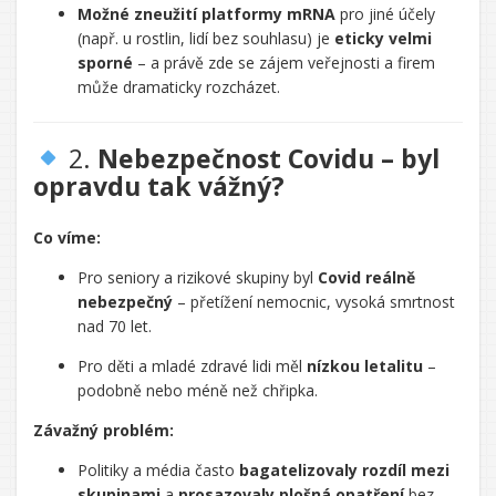
Možné zneužití platformy mRNA
pro jiné účely
(např. u rostlin, lidí bez souhlasu) je
eticky velmi
sporné
– a právě zde se zájem veřejnosti a firem
může dramaticky rozcházet.
2.
Nebezpečnost Covidu – byl
opravdu tak vážný?
Co víme:
Pro seniory a rizikové skupiny byl
Covid reálně
nebezpečný
– přetížení nemocnic, vysoká smrtnost
nad 70 let.
Pro děti a mladé zdravé lidi měl
nízkou letalitu
–
podobně nebo méně než chřipka.
Závažný problém:
Politiky a média často
bagatelizovaly rozdíl mezi
skupinami
a
prosazovaly plošná opatření
bez