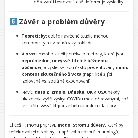
očkovaní i testovaní, což deformuje výsledky).
Závěr a problém důvěry
Teoreticky
: dobře navržené studie mohou
komorbidity a riziko nákazy zohlednit.
V praxi
: mnoho studií používalo metody, které jsou
neprůhledné, nevysvětlitelné běžnému
občanovi
, a výsledky jsou často prezentovány
mimo
kontext skutečného života
(např. lidé žijící
izolovaně vs. sociálně exponovaní).
Navíc:
data z Izraele, Dánska, UK a USA
někdy
ukazovala vyšší výskyt COVIDu mezi očkovanými, což
je složité vysvětlit pouze behaviorálními faktory.
Chceš-li, mohu připravit
model Stromu důvěry
, který by
reflektoval tyto slabiny – např. váha názorů imunologů,