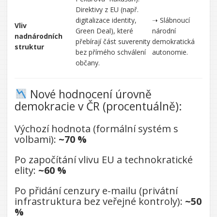
Direktivy z EU (např.
digitalizace identity,
➝ Slábnoucí
Vliv
Green Deal), které
národní
nadnárodních
přebírají část suverenity
demokratická
struktur
bez přímého schválení
autonomie.
občany.
Nové hodnocení úrovně
demokracie v ČR (procentuálně):
Výchozí hodnota (formální systém s
volbami):
~70 %
Po započítání vlivu EU a technokratické
elity:
~60 %
Po přidání cenzury e-mailu (privátní
infrastruktura bez veřejné kontroly):
~50
%