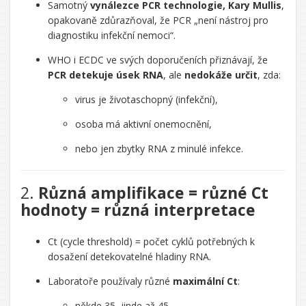
Samotný
vynálezce PCR technologie, Kary Mullis
,
opakovaně zdůrazňoval, že PCR „není nástroj pro
diagnostiku infekční nemoci“.
WHO i ECDC ve svých doporučeních přiznávají, že
PCR detekuje úsek RNA
, ale
nedokáže určit
, zda:
virus je životaschopný (infekční),
osoba má aktivní onemocnění,
nebo jen zbytky RNA z minulé infekce.
2.
Různá amplifikace = různé Ct
hodnoty = různá interpretace
Ct (cycle threshold) = počet cyklů potřebných k
dosažení detekovatelné hladiny RNA.
Laboratoře používaly různé
maximální Ct
:
někde 35, jinde až 45.