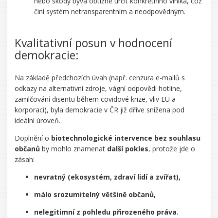
nebo škody bývá obtížné určit konkrétního viníka, což
činí systém netransparentním a neodpovědným.
Kvalitativní posun v hodnocení
demokracie:
Na základě předchozích úvah (např. cenzura e-mailů s
odkazy na alternativní zdroje, vágní odpovědi hotline,
zamlčování disentu během covidové krize, vliv EU a
korporací), byla demokracie v ČR již dříve snížena pod
ideální úroveň.
Doplnění o
biotechnologické intervence bez souhlasu
občanů
by mohlo znamenat
další pokles
, protože jde o
zásah:
nevratný (ekosystém, zdraví lidí a zvířat),
málo srozumitelný většině občanů,
nelegitimní z pohledu přirozeného práva.