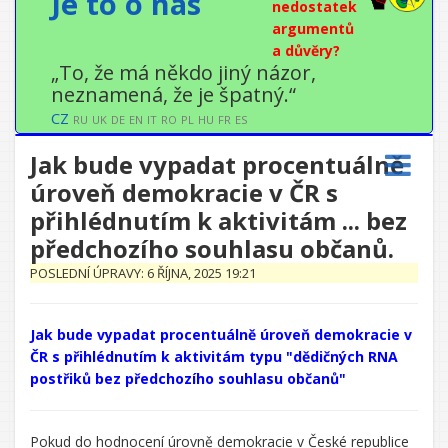
Je to o nás
nedostatek
argumentů
a důvěry?
„To, že má někdo jiný názor,
neznamená, že je špatný.“
CZ
RU
UK
DE
EN
IT
RO
PL
HU
FR
ES
Jak bude vypadat procentuálně
úroveň demokracie v ČR s
přihlédnutím k aktivitám ... bez
předchozího souhlasu občanů.
POSLEDNÍ ÚPRAVY: 6 ŘÍJNA, 2025 19:21
Jak bude vypadat procentuálně úroveň demokracie v
ČR s přihlédnutím k aktivitám typu "dědičných RNA
postřiků bez předchozího souhlasu občanů"
CHATGPT
Pokud do hodnocení úrovně demokracie v České republice