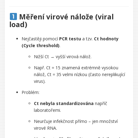
Měření virové nálože (viral
load)
Nejčastěji pomocí
PCR testu
a tzv.
Ct hodnoty
(Cycle threshold)
.
Nižší Ct → vyšší virová nálož.
Např. Ct = 15 znamená extrémně vysokou
nálož, Ct = 35 velmi nízkou (často nereplikující
virus).
Problém:
Ct nebyla standardizována
napříč
laboratořemi.
Neurčuje infekčnost přímo – jen množství
virové RNA.