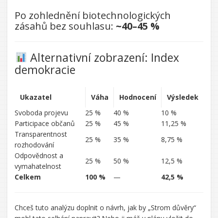
Po zohlednění biotechnologických
zásahů bez souhlasu:
~40–45 %
Alternativní zobrazení: Index
demokracie
Ukazatel
Váha
Hodnocení
Výsledek
Svoboda projevu
25 %
40 %
10 %
Participace občanů
25 %
45 %
11,25 %
Transparentnost
25 %
35 %
8,75 %
rozhodování
Odpovědnost a
25 %
50 %
12,5 %
vymahatelnost
Celkem
100 %
—
42,5 %
Chceš tuto analýzu doplnit o návrh, jak by „Strom důvěry“