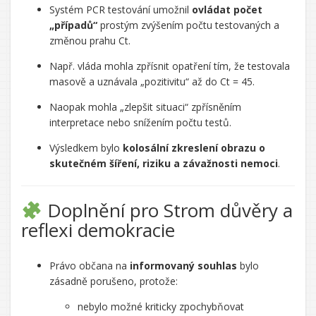
Systém PCR testování umožnil
ovládat počet
„případů“
prostým zvýšením počtu testovaných a
změnou prahu Ct.
Např. vláda mohla zpřísnit opatření tím, že testovala
masově a uznávala „pozitivitu“ až do Ct = 45.
Naopak mohla „zlepšit situaci“ zpřísněním
interpretace nebo snížením počtu testů.
Výsledkem bylo
kolosální zkreslení obrazu o
skutečném šíření, riziku a závažnosti nemoci
.
Doplnění pro Strom důvěry a
reflexi demokracie
Právo občana na
informovaný souhlas
bylo
zásadně porušeno, protože:
nebylo možné kriticky zpochybňovat