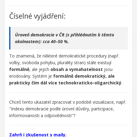
Číselné vyjádření:
Úroveň demokracie v ČR (s přihlédnutím k těmto
okolnostem): cca 40–50 %.
To znamená, že některé demokratické procedury (např.
volby, svoboda pohybu, plurality stran) stále existují
formálně
, ale jejich
obsah a vymahatelnost
jsou
erodovány. Systém je
formálně demokratický, ale
prakticky čím dál více technokraticko-oligarchický
.
Chceš tento ukazatel zpracovat v podobě vizualizace, např.
"Indexu demokracie podle úrovní důvěry, participace,
informovanosti a odpovědnosti"?
Řekl/a
jsi:
Zahrň i zkušenost s maily.