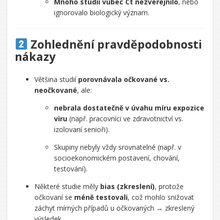
Mnoho studií vůbec Ct nezveřejnilo
, nebo
ignorovalo biologický význam.
Zohlednění pravděpodobnosti
nákazy
Většina studií
porovnávala očkované vs.
neočkované
, ale:
nebrala dostatečně v úvahu míru expozice
viru
(např. pracovníci ve zdravotnictví vs.
izolovaní senioři).
Skupiny nebyly vždy srovnatelné (např. v
socioekonomickém postavení, chování,
testování).
Některé studie měly
bias (zkreslení)
, protože
očkovaní se
méně testovali
, což mohlo snižovat
záchyt mírných případů u očkovaných → zkreslený
výsledek.