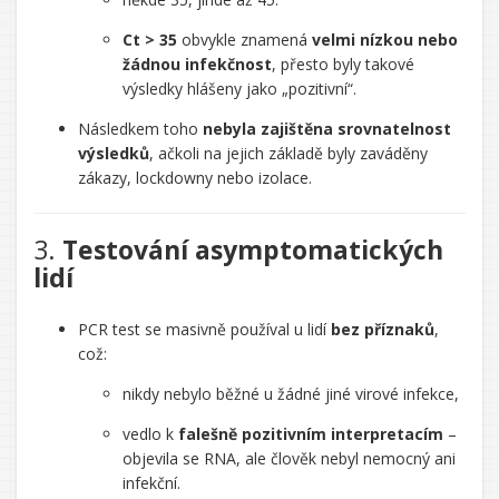
Ct > 35
obvykle znamená
velmi nízkou nebo
žádnou infekčnost
, přesto byly takové
výsledky hlášeny jako „pozitivní“.
Následkem toho
nebyla zajištěna srovnatelnost
výsledků
, ačkoli na jejich základě byly zaváděny
zákazy, lockdowny nebo izolace.
3.
Testování asymptomatických
lidí
PCR test se masivně používal u lidí
bez příznaků
,
což:
nikdy nebylo běžné u žádné jiné virové infekce,
vedlo k
falešně pozitivním interpretacím
–
objevila se RNA, ale člověk nebyl nemocný ani
infekční.