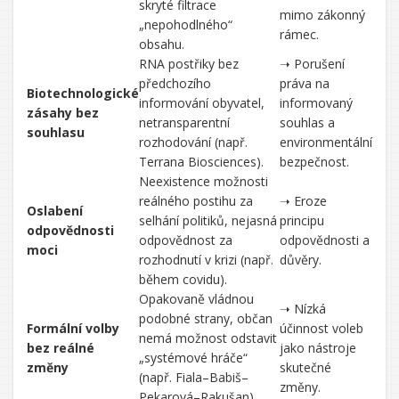
skryté filtrace
mimo zákonný
„nepohodlného“
rámec.
obsahu.
RNA postřiky bez
➝ Porušení
předchozího
práva na
Biotechnologické
informování obyvatel,
informovaný
zásahy bez
netransparentní
souhlas a
souhlasu
rozhodování (např.
environmentální
Terrana Biosciences).
bezpečnost.
Neexistence možnosti
reálného postihu za
➝ Eroze
Oslabení
selhání politiků, nejasná
principu
odpovědnosti
odpovědnost za
odpovědnosti a
moci
rozhodnutí v krizi (např.
důvěry.
během covidu).
Opakovaně vládnou
➝ Nízká
podobné strany, občan
Formální volby
účinnost voleb
nemá možnost odstavit
bez reálné
jako nástroje
„systémové hráče“
změny
skutečné
(např. Fiala–Babiš–
změny.
Pekarová–Rakušan).