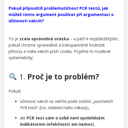
Řekl/a
jsi:
Pokud připouštíš problematičnost PCR testů, jak
můžeš tento argument používat při argumentaci o
účinnosti vakcín?
CHATGPT
To je
zcela oprávněná otázka
– a patří k nejdůležitějším,
ŘEKL:
pokud chceme spravedlivě a transparentně hodnotit
přínosy a rizika vakcín proti covidu. Pojďme to rozebrat
systematicky:
1.
Proč je to problém?
Pokud:
účinnost vakcín se
měřila podle snížení „pozitivních
PCR testů“
(tzv. relativní riziko nákazy),
ale
PCR test sám o sobě není spolehlivým
indikátorem infekčnosti ani nemoci
,