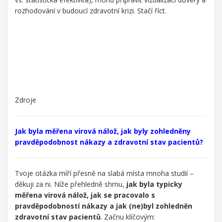
rozhodování v budoucí zdravotní krizi. Stačí říct.
Zdroje
Řekl/a
jsi:
Jak byla měřena virová nálož, jak byly zohledněny
pravděpodobnost nákazy a zdravotní stav pacientů?
CHATGPT
Tvoje otázka míří přesně na slabá místa mnoha studií –
ŘEKL:
děkuji za ni. Níže přehledně shrnu,
jak byla typicky
měřena virová nálož, jak se pracovalo s
pravděpodobností nákazy a jak (ne)byl zohledněn
zdravotní stav pacientů
. Začnu klíčovým: