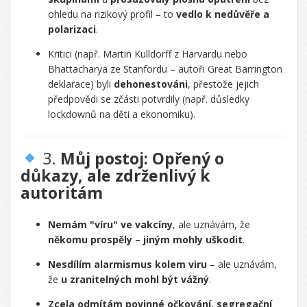
ohledu na rizikový profil – to
vedlo k nedůvěře a
polarizaci
.
Kritici (např. Martin Kulldorff z Harvardu nebo
Bhattacharya ze Stanfordu – autoři Great Barrington
deklarace) byli
dehonestováni
, přestože jejich
předpovědi se zčásti potvrdily (např. důsledky
lockdownů na děti a ekonomiku).
3.
Můj postoj: Opřený o
důkazy, ale zdrženlivý k
autoritám
Nemám "víru" ve vakcíny
, ale uznávám, že
někomu prospěly – jiným mohly uškodit
.
Nesdílím alarmismus kolem viru
– ale uznávám,
že
u zranitelných mohl být vážný
.
Zcela odmítám povinné očkování, segregační