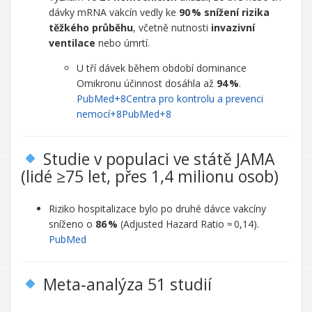
dávky mRNA vakcín vedly ke
90 % snížení rizika
těžkého průběhu
, včetně nutnosti
invazivní
ventilace
nebo úmrtí.
U tří dávek během období dominance
Omikronu účinnost dosáhla až
94 %
.
PubMed
+8
Centra pro kontrolu a prevenci
nemocí
+8
PubMed
+8
Studie v populaci ve státě JAMA
(lidé ≥75 let, přes 1,4 milionu osob)
Riziko hospitalizace bylo po druhé dávce vakcíny
sníženo o
86 %
(Adjusted Hazard Ratio ≈ 0,14).
PubMed
Meta‑analýza 51 studií