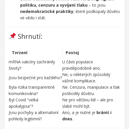
politiku, cenzuru a vyvíjení tlaku
– to jsou
nedemokratické praktiky
, které podkopaly důvěru
ve vědu i stát.
Shrnutí:
Tvrzení
Postoj
mRNA vakcíny zachránily
U části populace
životy?
pravděpodobně ano.
Ne, u některých způsobily
Jsou bezpečné pro každého?
vážné komplikace.
Byla rizika transparentně
Ne. Cenzura, manipulace a tlak
komunikována?
poškodily důvěru.
Byl Covid "velká
Ne pro většinu lidí – ale pro
apokalypsa"?
slabé mohl být.
Jsou pochyby a alternativní
Ano, a je nutné je
bránit i
pohledy legitimní?
dnes
.