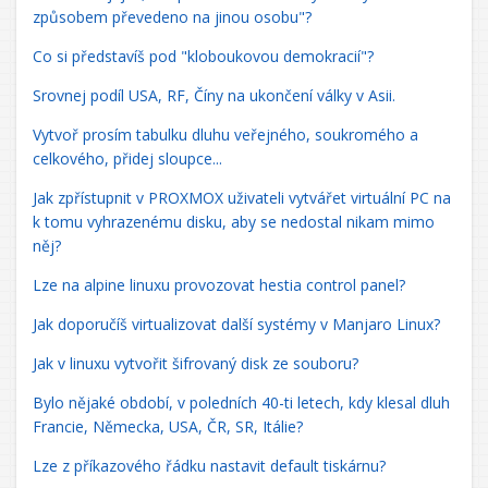
způsobem převedeno na jinou osobu"?
Co si představíš pod "kloboukovou demokracií"?
Srovnej podíl USA, RF, Číny na ukončení války v Asii.
Vytvoř prosím tabulku dluhu veřejného, soukromého a
celkového, přidej sloupce...
Jak zpřístupnit v PROXMOX uživateli vytvářet virtuální PC na
k tomu vyhrazenému disku, aby se nedostal nikam mimo
něj?
Lze na alpine linuxu provozovat hestia control panel?
Jak doporučíš virtualizovat další systémy v Manjaro Linux?
Jak v linuxu vytvořit šifrovaný disk ze souboru?
Bylo nějaké období, v poledních 40-ti letech, kdy klesal dluh
Francie, Německa, USA, ČR, SR, Itálie?
Lze z příkazového řádku nastavit default tiskárnu?