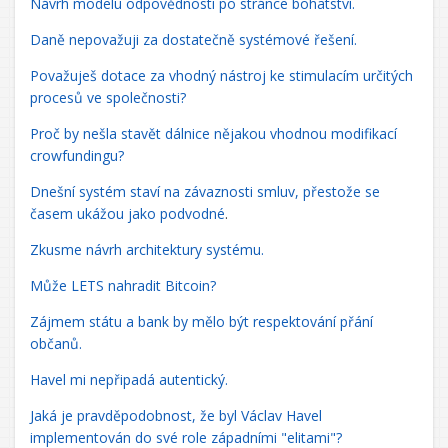
Návrh modelu odpovědnosti po stránce bohatství.
Daně nepovažuji za dostatečně systémové řešení.
Považuješ dotace za vhodný nástroj ke stimulacím určitých
procesů ve společnosti?
Proč by nešla stavět dálnice nějakou vhodnou modifikací
crowfundingu?
Dnešní systém staví na závaznosti smluv, přestože se
časem ukážou jako podvodné
.
Zkusme návrh architektury systému.
Může LETS nahradit Bitcoin?
Zájmem státu a bank by mělo být respektování přání
občanů.
Havel mi nepřipadá autentický.
Jaká je pravděpodobnost, že byl Václav Havel
implementován do své role západními "elitami"?