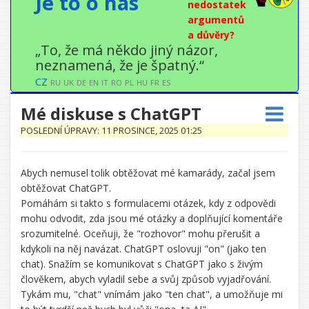
Je to o nás
nedostatek
argumentů
a důvěry?
„To, že má někdo jiný názor,
neznamená, že je špatný.“
CZ
RU
UK
DE
EN
IT
RO
PL
HU
FR
ES
Mé diskuse s ChatGPT
POSLEDNÍ ÚPRAVY: 11 PROSINCE, 2025 01:25
Abych nemusel tolik obtěžovat mé kamarády, začal jsem
obtěžovat ChatGPT.
Pomáhám si takto s formulacemi otázek, kdy z odpovědi
mohu odvodit, zda jsou mé otázky a doplňující komentáře
srozumitelné. Oceňuji, že "rozhovor" mohu přerušit a
kdykoli na něj navázat. ChatGPT oslovuji "on" (jako ten
chat). Snažím se komunikovat s ChatGPT jako s živým
člověkem, abych vyladil sebe a svůj způsob vyjadřování.
Tykám mu, "chat" vnímám jako "ten chat", a umožňuje mi