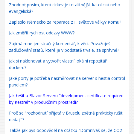
Zhodnoť posím, která církev je totalitnější, katolická nebo
evangelická?
Zaplatilo Německo za reparace z II. světové války? Komu?
Jak změřit rychlost odezvy WWW?
Zajímá mne jen stručný komentář, k věci. Považuješ
zadlužování států, které je v podstatě trvalé, za správné?
Jak si naklonovat a vytvořit vlastní lokální repozitář
dockeru?
Jaké porty je potřeba nasměřovat na server s hestia control
panelem?
Jak řešit u Blazor Serveru "development certificate required
by Kestrel" v produkčním prostředí?
Proč se "rozhodnutí přijatá v Bruselu zpětně prakticky rušit
nedají"?
Takže jak bys odpověděl na otázku "Domníváš se, že CO2