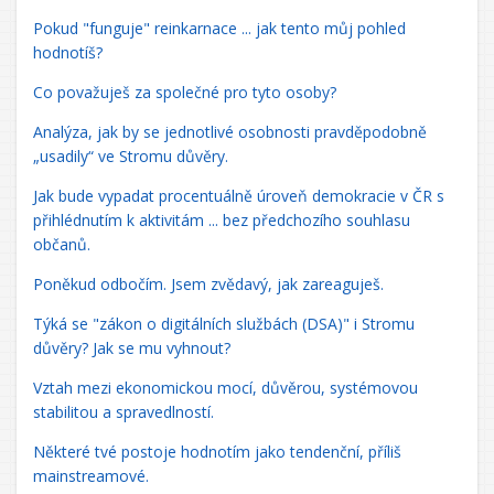
Pokud "funguje" reinkarnace ... jak tento můj pohled
hodnotíš?
Co považuješ za společné pro tyto osoby?
Analýza, jak by se jednotlivé osobnosti pravděpodobně
„usadily“ ve Stromu důvěry.
Jak bude vypadat procentuálně úroveň demokracie v ČR s
přihlédnutím k aktivitám ... bez předchozího souhlasu
občanů.
Poněkud odbočím. Jsem zvědavý, jak zareaguješ.
Týká se "zákon o digitálních službách (DSA)" i Stromu
důvěry? Jak se mu vyhnout?
Vztah mezi ekonomickou mocí, důvěrou, systémovou
stabilitou a spravedlností.
Některé tvé postoje hodnotím jako tendenční, příliš
mainstreamové.