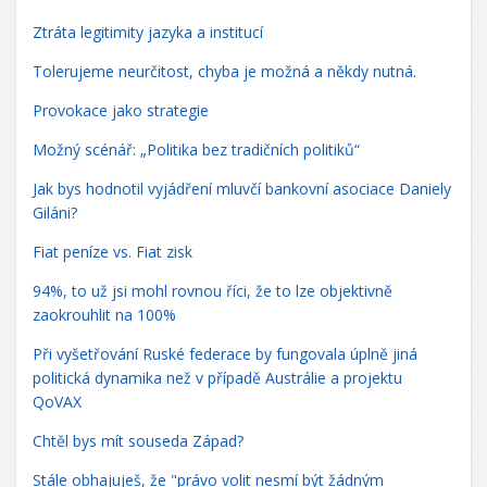
Ztráta legitimity jazyka a institucí
Tolerujeme neurčitost, chyba je možná a někdy nutná.
Provokace jako strategie
Možný scénář: „Politika bez tradičních politiků“
Jak bys hodnotil vyjádření mluvčí bankovní asociace Daniely
Giláni?
Fiat peníze vs. Fiat zisk
94%, to už jsi mohl rovnou říci, že to lze objektivně
zaokrouhlit na 100%
Při vyšetřování Ruské federace by fungovala úplně jiná
politická dynamika než v případě Austrálie a projektu
QoVAX
Chtěl bys mít souseda Západ?
Stále obhajuješ, že "právo volit nesmí být žádným