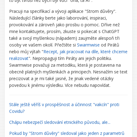
to být tvrdší než bych byl vůči "ona, ta AI".
Pracuji na specifikací a vývoji aplikace "Strom důvěry".
Následující články berte jako laborování, inspiraci,
provokování a zároveň jako prosbu o pomoc. Dříve než
mne kontaktujete, prosím, zkuste si pokecat s ChatGPT
také a svojí myšlenkou (nápadem) zaujměte alespoň tři
osoby ve vašem okolí. Přečtěte si
Swarmwise
od Pirátů
nebo můj výtah "
Recept, jak pracovat na díle, které chceme
realizovat
". Nepropaguji tím Piráty ani jejich politiku.
Swarmwise považuji za metodiku, která je postavena na
obecně platných myšlenkách a principech. Nesnažím se text
precizovat a je mi také jasné, že jinak vedené otázky
povedou k jinému výsledku. Více nebudu napovídat.
Stále ještě věříš v prospěšnost a účinnost "vakcín" proti
Covidu?
Chápu nebezpečí sledování etnického původu, ale...
Pokud by "Strom důvěry" sledoval jako jeden z parametrů