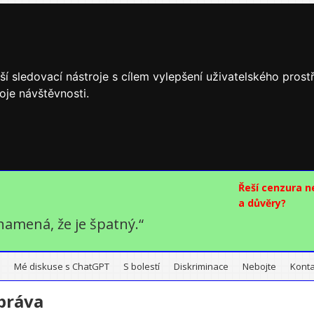
í sledovací nástroje s cílem vylepšení uživatelského pros
oje návštěvnosti.
Řeší cenzura 
a důvěry?
namená, že je špatný.“
Mé diskuse s ChatGPT
S bolestí
Diskriminace
Nebojte
Konta
práva