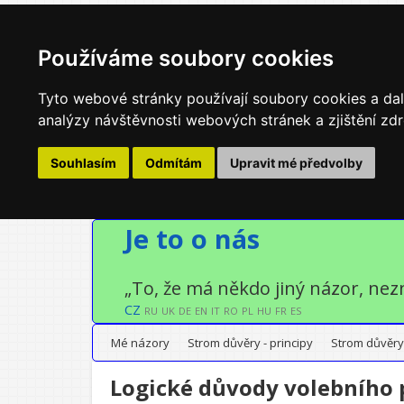
Používáme soubory cookies
Tyto webové stránky používají soubory cookies a dalš
analýzy návštěvnosti webových stránek a zjištění zdr
Souhlasím
Odmítám
Upravit mé předvolby
Je to o nás
„To, že má někdo jiný názor, nez
CZ
RU
UK
DE
EN
IT
RO
PL
HU
FR
ES
Mé názory
Strom důvěry - principy
Strom důvěry
Logické důvody volebního 