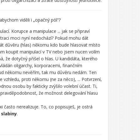
a proti oligarchizaci a ztrátě důstojnosti jednotlivce.
 abychom viděli i „opačný pól“?
lací. Korupce a manipulace ... jak se připraví
centraci moci nyní nedochází? Pokud mohu dát
át důvěru (hlas) někomu kdo bude hlasovat místo
ám koupit manipulací v TV nebo jsem nucen volím
 že dotyčný přišel o hlas. U kandidáta, kterého
vládán oligarchy, korporacemi, finančním
 pokud někomu nevěřím, tak mu důvěru nedám. Ten
e vzhledu, proti někomu (ne za něco), ... Potvrzení,
odnou osobu by fakticky zvýšilo volební účast. Ti,
á je pravděpodobnost, že možnost delegování hlasu
xi často nerealizuje. To, co popisuješ, je ostrá
 slabiny
.