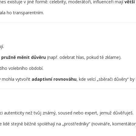
es existuje v jiné formě: celebrity, moderátoři, influenceři mají
větší
lala ho transparentním.
jí.
l
pružně měnit důvěru
(např. odebrat hlas, pokud tě zklame).
štího volebního období.
y mohla vytvořit
adaptivní rovnováhu
, kde velcí „sběrači důvěry“ by
ci autenticity než tvůj známý, soused nebo expert, jemuž důvěřuješ.
e lidé stejně běžně spoléhají na „prostředníky“ (novináře, komentátory,