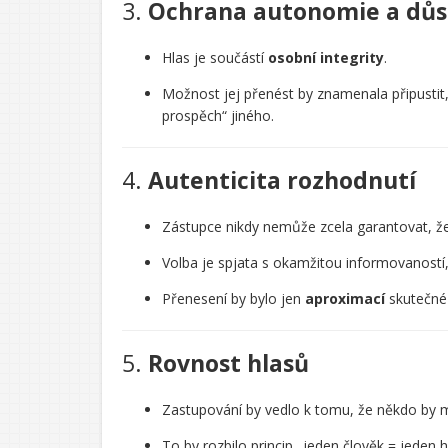
3.
Ochrana autonomie a důst
Hlas je součástí
osobní integrity
.
Možnost jej přenést by znamenala připustit,
prospěch“ jiného.
4.
Autenticita rozhodnutí
Zástupce nikdy nemůže zcela garantovat, že
Volba je spjata s okamžitou informovaností,
Přenesení by bylo jen
aproximací
skutečné 
5.
Rovnost hlasů
Zastupování by vedlo k tomu, že někdo by
To by rozbilo princip „jeden člověk = jeden h