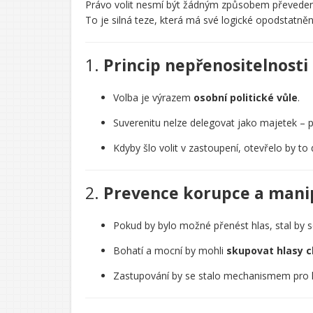
Právo volit nesmí být žádným způsobem převedeno 
CHATGPT
To je silná teze, která má své logické opodstatněn
ŘEKL:
1.
Princip nepřenositelnosti
Volba je výrazem
osobní politické vůle
.
Suverenitu nelze delegovat jako majetek – 
Kdyby šlo volit v zastoupení, otevřelo by 
2.
Prevence korupce a mani
Pokud by bylo možné přenést hlas, stal by 
Bohatí a mocní by mohli
skupovat hlasy c
Zastupování by se stalo mechanismem pro ko