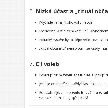
6.
Nízká účast a „rituál obča
Když lidé nemají koho volit, nevolí.
Možnost svěřit hlas někomu důvěryhodném
Politický systém by tak lépe reflektoval skut
„Rituál občanství“ není o tom, že každý musí 
7.
Cíl voleb
Pokud je cílem
zvolit zastupitele
, pak je 
Jestli je cesta přímá (každý hlasuje) nebo ne
Podstatné je, zda to
vede k lepšímu vyjád
systém?“
– empiricky spíše malá.