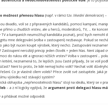
, autenticitu a neobchodovatelnost politické vůle
. Je to pojistk
ro možnost přenosu hlasu
(např. v rámci tzv.
likvidní demokracie
) –
jsou divadlo, volí se z připravených kandidátů, pomocí kampaní, manipu
 ne přímo u chudších vrstev, ale u herců, moderátorů, TV, ... Ke kon
v TV a kampaních neumožňují kandidáta poznat), proč bych nemohl d
gritu mne delegování (volba v zastoupení) nezbavuje. Pokud se nech
 jako být nucen koupit výrobek, který nechci. Zastupování neznamená,
Zastoupení nerozbíjí princip jeden člověk = jeden hlas. Není západ o
oci do rukou elit a ignoraci nižších vrstev? Volba v zastoupení ...
ritérií, neznamená to, že lepších. Jsou časté případy, že se volí podl
 účast? Není to proto, že lidé nemají koho volit? Nechat volit důvěryh
 řešení. Co je vlastně cílem voleb? Přece zvolit své zastupitele. Jak
ímu výsledku než stávající systém?
ická obhajoba „nepřenositelnosti hlasu“ stojí na ideálu, který se v pra
oleb
– a z ní logicky vyplývá, že
argument proti delegaci hlasu má
y a přidávat možné odpovědi: