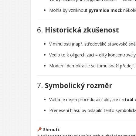
Mohla by vzniknout
pyramida moci
: několi
6.
Historická zkušenost
V minulosti (např. středověké stavovské sn
Vedlo to k oligarchizaci – elity koncentrovaly
Moderní demokracie se tomu snaží předejí
7.
Symbolický rozměr
Volba je nejen procedurální akt, ale i
rituál
Přenesení hlasu by oslabilo tento symbolic
Shrnutí
: