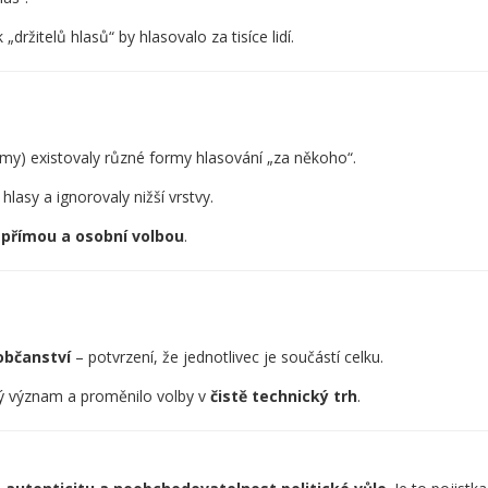
k „držitelů hlasů“ by hlasovalo za tisíce lidí.
ěmy) existovaly různé formy hlasování „za někoho“.
 hlasy a ignorovaly nižší vrstvy.
t
přímou a osobní volbou
.
 občanství
– potvrzení, že jednotlivec je součástí celku.
ký význam a proměnilo volby v
čistě technický trh
.