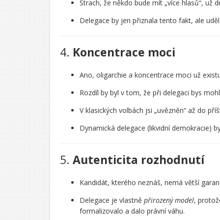
Strach, že někdo bude mít „více hlasů“, už dn
Delegace by jen přiznala tento fakt, ale udě
4.
Koncentrace moci
Ano, oligarchie a koncentrace moci už existu
Rozdíl by byl v tom, že při delegaci bys moh
V klasických volbách jsi „uvězněn“ až do pří
Dynamická delegace (likvidní demokracie) b
5.
Autenticita rozhodnutí
Kandidát, kterého neznáš, nemá větší garan
Delegace je vlastně
přirozený model
, protož
formalizovalo a dalo právní váhu.