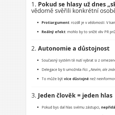
1.
Pokud se hlasy už dnes „
vědomě svěřili konkrétní osob
Protiargument
: rozdíl je v
vědomosti
. V ka
Reálný efekt
: mohlo by to snížit vliv PR 
2.
Autonomie a důstojnost
Současný systém tě nutí vybrat si z omezené
Delegace by ti umožnila říci:
„Nevím, ale zná
To může být
více důstojné
než neinformov
3.
Jeden člověk = jeden hlas
Pokud bys dal hlas svému zástupci,
nepřidá