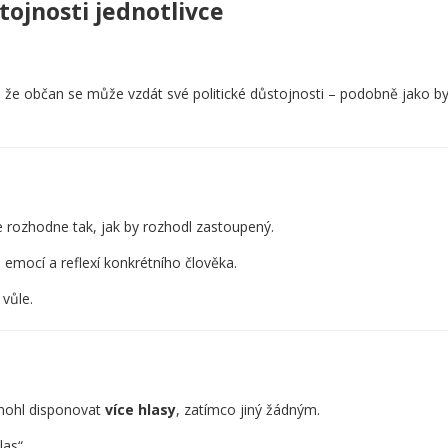
ojnosti jednotlivce
 že občan se může vzdát své politické důstojnosti – podobně jako by 
 rozhodne tak, jak by rozhodl zastoupený.
 emocí a reflexí konkrétního člověka.
vůle.
 mohl disponovat
více hlasy
, zatímco jiný žádným.
las“.