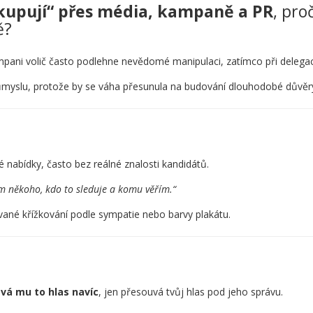
skupují“ přes média, kampaně a PR
, pro
ě?
mpani volič často podlehne nevědomé manipulaci, zatímco při delegaci
průmyslu, protože by se váha přesunula na budování dlouhodobé důvěry
 nabídky, často bez reálné znalosti kandidátů.
m někoho, kdo to sleduje a komu věřím.“
ané křížkování podle sympatie nebo barvy plakátu.
vá mu to hlas navíc
, jen přesouvá tvůj hlas pod jeho správu.