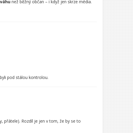
 váhu
než běžný občan – i když jen skrze média.
 byli pod stálou kontrolou.
 přátele). Rozdíl je jen v tom, že by se to