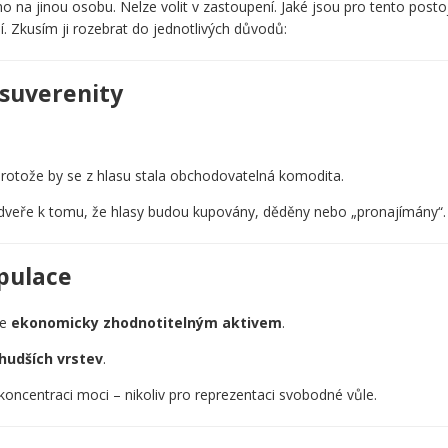
na jinou osobu. Nelze volit v zastoupení. Jaké jsou pro tento posto
í. Zkusím ji rozebrat do jednotlivých důvodů:
 suverenity
protože by se z hlasu stala obchodovatelná komodita.
to dveře k tomu, že hlasy budou kupovány, děděny nebo „pronajímány“.
pulace
se
ekonomicky zhodnotitelným aktivem
.
hudších vrstev
.
ncentraci moci – nikoliv pro reprezentaci svobodné vůle.