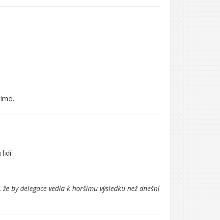
římo.
lidí.
 že by delegace vedla k horšímu výsledku než dnešní