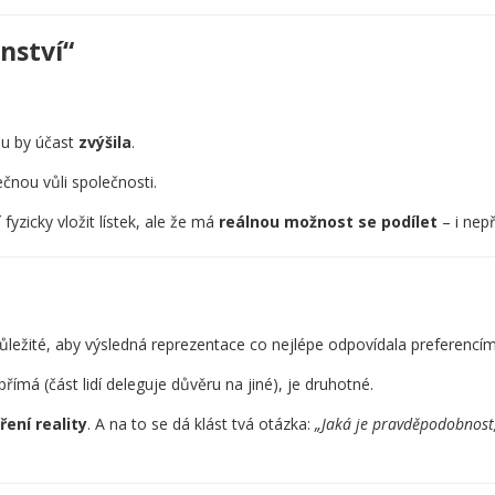
nství“
u by účast
zvýšila
.
ečnou vůli společnosti.
fyzicky vložit lístek, ale že má
reálnou možnost se podílet
– i nep
důležité, aby výsledná reprezentace co nejlépe odpovídala preferencím 
přímá (část lidí deleguje důvěru na jiné), je druhotné.
ření reality
. A na to se dá klást tvá otázka:
„Jaká je pravděpodobnost,