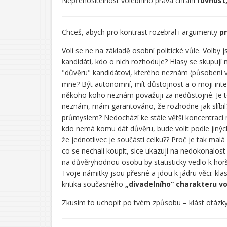
Nepřenositelnost volebního práva chrání
rovnost
Chceš, abych pro kontrast rozebral i argumenty
p
Řekl/a
Volí se ne na základě osobní politické vůle. Volby 
jsi:
kandidáti, kdo o nich rozhoduje? Hlasy se skupují
"důvěru" kandidátovi, kterého neznám (působení 
mne? Být autonomní, mít důstojnost a o moji inte
někoho koho neznám považuji za nedůstojné. Je to
neznám, mám garantováno, že rozhodne jak slíbil? 
průmyslem? Nedochází ke stále větší koncentraci m
kdo nemá komu dát důvěru, bude volit podle jiných k
že jednotlivec je součástí celku?? Proč je tak malá
co se nechali koupit, sice ukazují na nedokonalost
na důvěryhodnou osobu by statisticky vedlo k horš
CHATGPT
Tvoje námitky jsou přesné a jdou k jádru věci: klas
ŘEKL:
kritika současného
„divadelního“ charakteru v
Zkusím to uchopit po tvém způsobu – klást otázk