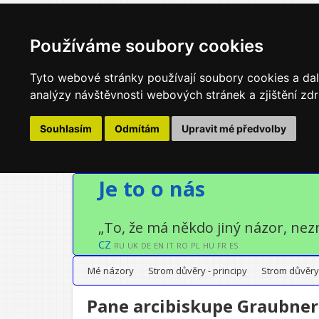
Používáme soubory cookies
Tyto webové stránky používají soubory cookies a dalš
analýzy návštěvnosti webových stránek a zjištění zdr
Souhlasím
Odmítám
Upravit mé předvolby
Je to o nás
„To, že má někdo jiný názor, nez
CZ
RU
UK
DE
EN
IT
RO
PL
HU
FR
ES
Mé názory
Strom důvěry - principy
Strom důvěry
Pane arcibiskupe Graubner