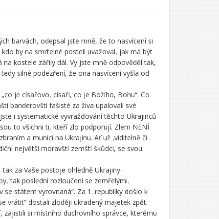
h barvách, odepsal jste mně, že to nasvícení si
 kdo by na smrtelné posteli uvažoval, jak má být
 na kostele zářily dál. Vy jste mně odpověděl tak,
tedy silné podezření, že ona nasvícení vyšla od
co je císařovo, císaři, co je Božího, Bohu“. Co
í banderovští fašisté za živa upalovali své
l jste i systematické vyvražďování těchto Ukrajinců
ou to všichni ti, kteří zlo podporují. Zlem NENÍ
braním a munici na Ukrajinu. Ať už ,viditelně či
diční největší moravští zemští škůdci, se svou
 tak za Vaše postoje ohledně Ukrajiny-
by, tak poslední rozloučení se zemřelými.
ev se státem vyrovnaná“. Za 1. republiky došlo k
 vrátit“ dostali zloději ukradený majetek zpět.
ní, zajistili si místního duchovního správce, kterému