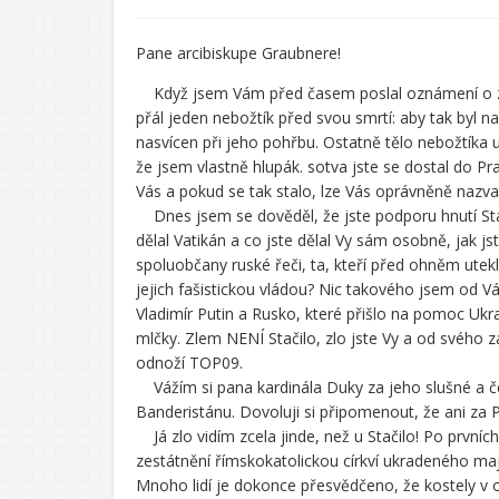
Pane arcibiskupe Graubnere!
Když jsem Vám před časem poslal oznámení o znesv
přál jeden nebožtík před svou smrtí: aby tak byl 
nasvícen při jeho pohřbu. Ostatně tělo nebožtíka u
že jsem vlastně hlupák. sotva jste se dostal do Pr
Vás a pokud se tak stalo, lze Vás oprávněně nazvat
Dnes jsem se dověděl, že jste podporu hnutí Stači
dělal Vatikán a co jste dělal Vy sám osobně, jak j
spoluobčany ruské řeči, ta, kteří před ohněm utekli
jejich fašistickou vládou? Nic takového jsem od Vá
Vladimír Putin a Rusko, které přišlo na pomoc Ukraj
mlčky. Zlem NENÍ Stačilo, zlo jste Vy a od svého za
odnoží TOP09.
Vážím si pana kardinála Duky za jeho slušné a če
Banderistánu. Dovoluji si připomenout, že ani za 
Já zlo vidím zcela jinde, než u Stačilo! Po prvníc
zestátnění římskokatolickou církví ukradeného maj
Mnoho lidí je dokonce přesvědčeno, že kostely v obcí