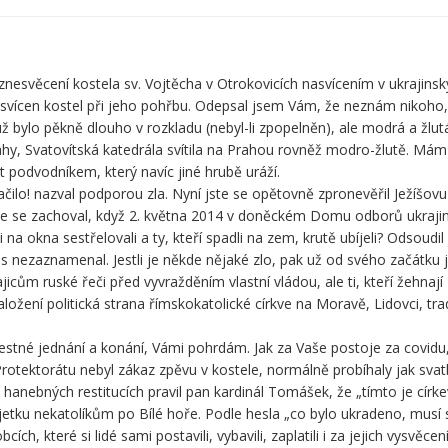
ěcení kostela sv. Vojtěcha v Otrokovicích nasvícením v ukrajinskýc
nasvícen kostel při jeho pohřbu. Odepsal jsem Vám, že neznám nikoho,
ž bylo pěkně dlouho v rozkladu (nebyl-li zpopelněn), ale modrá a žlutá
ahy, Svatovítská katedrála svítila na Prahou rovněž modro-žlutě. Mám 
 podvodníkem, který navíc jiné hrubě uráží.
lo! nazval podporou zla. Nyní jste se opětovně zpronevěřil Ježíšovu „
ste se zachoval, když 2. května 2014 v doněckém Domu odborů ukrajinšt
 na okna sestřelovali a ty, kteří spadli na zem, krutě ubíjeli? Odsoudi
s nezaznamenal. Jestli je někde nějaké zlo, pak už od svého začátku js
icům ruské řeči před vyvražděním vlastní vládou, ale ti, kteří žehnají z
ložení politická strana římskokatolické církve na Moravě, Lidovci, tra
stné jednání a konání, Vámi pohrdám. Jak za Vaše postoje za covidu,
Protektorátu nebyl zákaz zpěvu v kostele, normálně probíhaly jak svat
h hanebných restitucích pravil pan kardinál Tomášek, že „tímto je círk
etku nekatolíkům po Bílé hoře. Podle hesla „co bylo ukradeno, musí se
ch, které si lidé sami postavili, vybavili, zaplatili i za jejich vysvěce