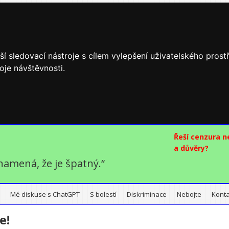
í sledovací nástroje s cílem vylepšení uživatelského pros
oje návštěvnosti.
Řeší cenzura 
a důvěry?
namená, že je špatný.“
Mé diskuse s ChatGPT
S bolestí
Diskriminace
Nebojte
Konta
e!