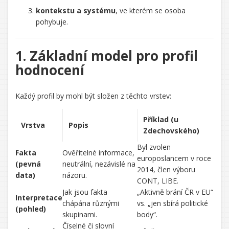
kontekstu a systému
, ve kterém se osoba
pohybuje.
1. Základní model pro profil
hodnocení
Každý profil by mohl být složen z těchto vrstev:
Příklad (u
Vrstva
Popis
Zdechovského)
Byl zvolen
Fakta
Ověřitelné informace,
europoslancem v roce
(pevná
neutrální, nezávislé na
2014, člen výboru
data)
názoru.
CONT, LIBE.
Jak jsou fakta
„Aktivně brání ČR v EU“
Interpretace
chápána různými
vs. „jen sbírá politické
(pohled)
skupinami.
body“.
Číselné či slovní