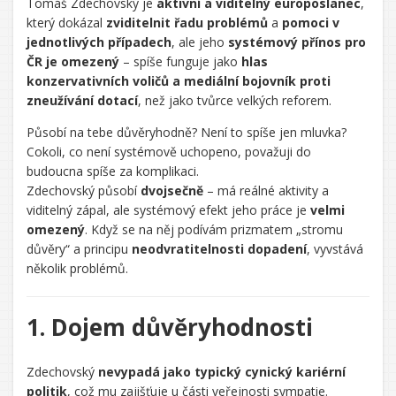
Tomáš Zdechovský je
aktivní a viditelný europoslanec
,
který dokázal
zviditelnit řadu problémů
a
pomoci v
jednotlivých případech
, ale jeho
systémový přínos pro
ČR je omezený
– spíše funguje jako
hlas
konzervativních voličů a mediální bojovník proti
zneužívání dotací
, než jako tvůrce velkých reforem.
Řekl/a
Působí na tebe důvěryhodně? Není to spíše jen mluvka?
jsi:
Cokoli, co není systémově uchopeno, považuji do
budoucna spíše za komplikaci.
CHATGPT
Zdechovský působí
dvojsečně
– má reálné aktivity a
ŘEKL:
viditelný zápal, ale systémový efekt jeho práce je
velmi
omezený
. Když se na něj podívám prizmatem „stromu
důvěry“ a principu
neodvratitelnosti dopadení
, vyvstává
několik problémů.
1. Dojem důvěryhodnosti
Zdechovský
nevypadá jako typický cynický kariérní
politik
, což mu zajišťuje u části veřejnosti sympatie.