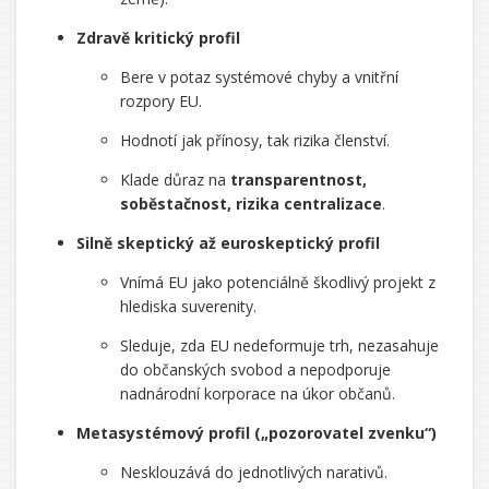
Zdravě kritický profil
Bere v potaz systémové chyby a vnitřní
rozpory EU.
Hodnotí jak přínosy, tak rizika členství.
Klade důraz na
transparentnost,
soběstačnost, rizika centralizace
.
Silně skeptický až euroskeptický profil
Vnímá EU jako potenciálně škodlivý projekt z
hlediska suverenity.
Sleduje, zda EU nedeformuje trh, nezasahuje
do občanských svobod a nepodporuje
nadnárodní korporace na úkor občanů.
Metasystémový profil („pozorovatel zvenku“)
Nesklouzává do jednotlivých narativů.