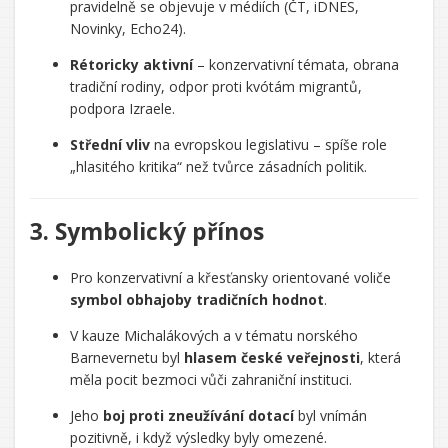
pravidelně se objevuje v médiích (ČT, iDNES,
Novinky, Echo24).
Rétoricky aktivní
– konzervativní témata, obrana
tradiční rodiny, odpor proti kvótám migrantů,
podpora Izraele.
Střední vliv
na evropskou legislativu – spíše role
„hlasitého kritika“ než tvůrce zásadních politik.
3. Symbolický přínos
Pro konzervativní a křesťansky orientované voliče
symbol obhajoby tradičních hodnot
.
V kauze Michalákových a v tématu norského
Barnevernetu byl
hlasem české veřejnosti
, která
měla pocit bezmoci vůči zahraniční instituci.
Jeho
boj proti zneužívání dotací
byl vnímán
pozitivně, i když výsledky byly omezené.