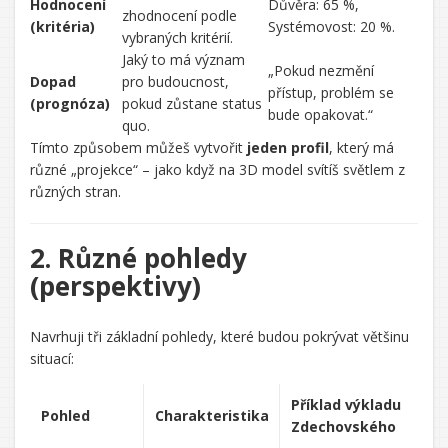
Hodnocení
Důvěra: 65 %,
zhodnocení podle
(kritéria)
Systémovost: 20 %.
vybraných kritérií.
Jaký to má význam
„Pokud nezmění
Dopad
pro budoucnost,
přístup, problém se
(prognóza)
pokud zůstane status
bude opakovat.“
quo.
Tímto způsobem můžeš vytvořit
jeden profil
, který má
různé „projekce“ – jako když na 3D model svítíš světlem z
různých stran.
2. Různé pohledy
(perspektivy)
Navrhuji tři základní pohledy, které budou pokrývat většinu
situací:
Příklad výkladu
Pohled
Charakteristika
Zdechovského