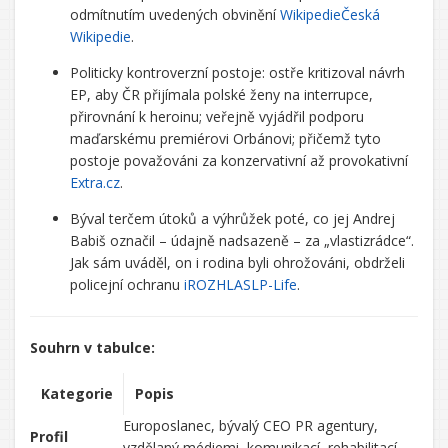
odmítnutím uvedených obvinění
Wikipedie
Česká
Wikipedie
.
Politicky kontroverzní postoje: ostře kritizoval návrh
EP, aby ČR přijímala polské ženy na interrupce,
přirovnání k heroinu; veřejně vyjádřil podporu
maďarskému premiérovi Orbánovi; přičemž tyto
postoje považováni za konzervativní až provokativní
Extra.cz
.
Býval terčem útoků a výhrůžek poté, co jej Andrej
Babiš označil – údajně nadsazeně – za „vlastizrádce“.
Jak sám uváděl, on i rodina byli ohrožováni, obdrželi
policejní ochranu
iROZHLAS
LP-Life
.
Souhrn v tabulce:
Kategorie
Popis
Europoslanec, bývalý CEO PR agentury,
Profil
vzdělaný médiemi, komunikací, rehabilitací