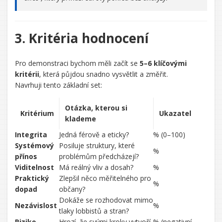
3. Kritéria hodnocení
Pro demonstraci bychom měli začít se
5–6 klíčovými
kritérii
, která půjdou snadno vysvětlit a změřit.
Navrhuji tento základní set:
Otázka, kterou si
Kritérium
Ukazatel
klademe
Integrita
Jedná férově a eticky?
% (0–100)
Systémový
Posiluje struktury, které
%
přínos
problémům předcházejí?
Viditelnost
Má reálný vliv a dosah?
%
Praktický
Zlepšil něco měřitelného pro
%
dopad
občany?
Dokáže se rozhodovat mimo
Nezávislost
%
tlaky lobbistů a stran?
Riziko
Hrozí, že svými kroky vytvoří
% (negativní