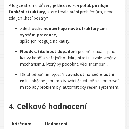
V logice stromu důvěry je klíčové, zda politik
posiluje
funkční struktury
, které trvale brání problémům, nebo
zda jen „hasí požáry“.
Zdechovský
nenavrhuje nové struktury ani
systém prevence
,
spíše jen reaguje na kauzy.
Neodvratitelnost dopadení
je u něj slabá – jeho
kauzy končí u veřejného tlaku, nikoli u trvalé změny
mechanismu, který by podobné věci znemožnil.
Dlouhodobě tím vytváří
závislost na své vlastní
roli
– občané jsou motivováni čekat, až se „on ozve“,
místo aby problém byl automaticky řešen systémem.
4. Celkové hodnocení
Kritérium
Hodnocení