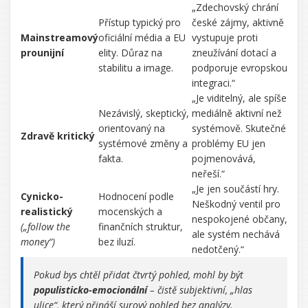
„Zdechovský chrání
Přístup typický pro
české zájmy, aktivně
Mainstreamový
oficiální média a EU
vystupuje proti
prounijní
elity. Důraz na
zneužívání dotací a
stabilitu a image.
podporuje evropskou
integraci.“
„Je viditelný, ale spíše
Nezávislý, skeptický,
mediálně aktivní než
orientovaný na
systémově. Skutečné
Zdravě kritický
systémové změny a
problémy EU jen
fakta.
pojmenovává,
neřeší.“
„Je jen součástí hry.
Cynicko-
Hodnocení podle
Neškodný ventil pro
realistický
mocenských a
nespokojené občany,
(„follow the
finančních struktur,
ale systém nechává
money“)
bez iluzí.
nedotčený.“
Pokud bys chtěl přidat čtvrtý pohled, mohl by být
populisticko-emocionální
– čistě subjektivní, „hlas
ulice“, který přináší surový pohled bez analýzy.