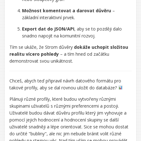
Možnost komentovat a darovat důvěru
–
základní interaktivní prvek.
Export dat do JSON/API
, aby se to později dalo
snadno napojit na komunitní rozvoj.
Tím se ukáže, že Strom důvěry
dokáže uchopit složitou
realitu vícero pohledy
– a tím hned od začátku
demonstrovat svou unikátnost.
Chceš, abych teď připravil návrh datového formátu pro
takové profily, aby se dal rovnou uložit do databáze?
Řekl/a
Plánuji různé profily, které budou vytvořeny různými
jsi:
skupinami uživatelů s různými preferencemi a postoji.
Uživatelé budou dávat důvěru profilu který jim vyhovuje a
pomocí jejich hodnocení a hodnocení skupiny se další
uživatelé snadněji a lépe orientovat. Sice se mohou dostat
do určité "bubliny", ale nic jim nebude bránit volit různé
pohledy na stejnou věc. Nad tím vším se mohou provádět