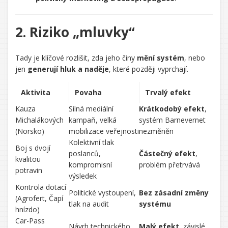
2. Riziko „mluvky“
Tady je klíčové rozlišit, zda jeho činy
mění systém
, nebo
jen
generují hluk a naděje
, které později vyprchají.
Aktivita
Povaha
Trvalý efekt
Kauza
Silná mediální
Krátkodobý efekt
,
Michalákových
kampaň, velká
systém Barnevernet
(Norsko)
mobilizace veřejnosti
nezměněn
Kolektivní tlak
Boj s dvojí
poslanců,
Částečný efekt
,
kvalitou
kompromisní
problém přetrvává
potravin
výsledek
Kontrola dotací
Politické vystoupení,
Bez zásadní změny
(Agrofert, Čapí
tlak na audit
systému
hnízdo)
Car-Pass
Návrh technického
Malý efekt
, závislé