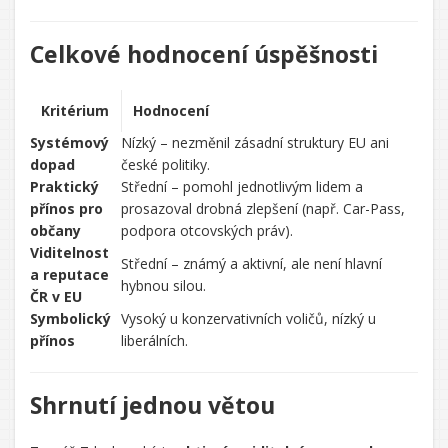
Celkové hodnocení úspěšnosti
Kritérium
Hodnocení
Systémový
Nízký – nezměnil zásadní struktury EU ani
dopad
české politiky.
Praktický
Střední – pomohl jednotlivým lidem a
přínos pro
prosazoval drobná zlepšení (např. Car-Pass,
občany
podpora otcovských práv).
Viditelnost
Střední – známý a aktivní, ale není hlavní
a reputace
hybnou silou.
ČR v EU
Symbolický
Vysoký u konzervativních voličů, nízký u
přínos
liberálních.
Shrnutí jednou větou