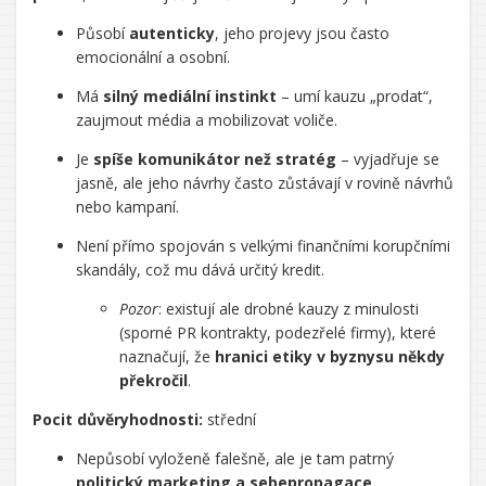
Působí
autenticky
, jeho projevy jsou často
emocionální a osobní.
Má
silný mediální instinkt
– umí kauzu „prodat“,
zaujmout média a mobilizovat voliče.
Je
spíše komunikátor než stratég
– vyjadřuje se
jasně, ale jeho návrhy často zůstávají v rovině návrhů
nebo kampaní.
Není přímo spojován s velkými finančními korupčními
skandály, což mu dává určitý kredit.
Pozor
: existují ale drobné kauzy z minulosti
(sporné PR kontrakty, podezřelé firmy), které
naznačují, že
hranici etiky v byznysu někdy
překročil
.
Pocit důvěryhodnosti:
střední
Nepůsobí vyloženě falešně, ale je tam patrný
politický marketing a sebepropagace
.