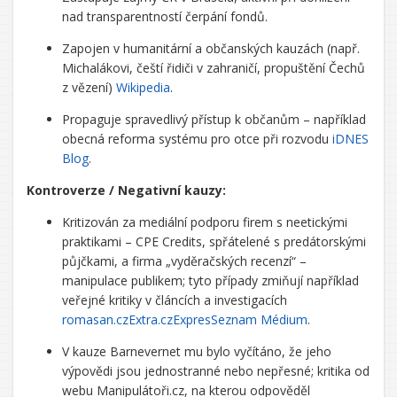
nad transparentností čerpání fondů.
Zapojen v humanitární a občanských kauzách (např.
Michalákovi, čeští řidiči v zahraničí, propuštění Čechů
z vězení)
Wikipedia
.
Propaguje spravedlivý přístup k občanům – například
obecná reforma systému pro otce při rozvodu
iDNES
Blog
.
Kontroverze / Negativní kauzy:
Kritizován za mediální podporu firem s neetickými
praktikami – CPE Credits, spřátelené s predátorskými
půjčkami, a firma „vyděračských recenzí“ –
manipulace publikem; tyto případy zmiňují například
veřejné kritiky v článcích a investigacích
romasan.cz
Extra.cz
Expres
Seznam Médium
.
V kauze Barnevernet mu bylo vyčítáno, že jeho
výpovědi jsou jednostranné nebo nepřesné; kritika od
webu Manipulátoři.cz, na kterou odpověděl