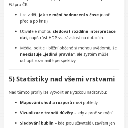
EU pro ČR:
Lze vidět,
jak se mění hodnocení v čase
(např.
před a po krizi).
Uživatelé mohou
sledovat rozdílné interpretace
dat
, např. růst HDP vs. závislost na dotacích.
Média, politici i běžní občané si mohou uvědomit, že
neexistuje „jediná pravda“
, ale systém může
uchopit rozmanité perspektivy.
5) Statistiky nad všemi vrstvami
Nad těmito profily lze vytvořit analytickou nadstavbu:
Mapování shod a rozporů
mezi pohledy.
Vizualizace trendů důvěry
– kdy a proč se mění.
Sledování bublin
– kde jsou uživatelé uzavřeni jen