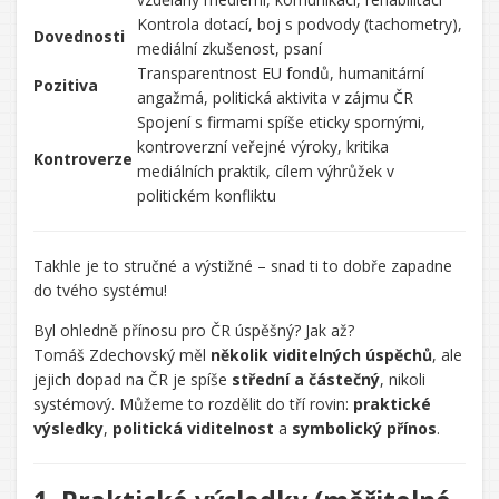
Kontrola dotací, boj s podvody (tachometry),
Dovednosti
mediální zkušenost, psaní
Transparentnost EU fondů, humanitární
Pozitiva
angažmá, politická aktivita v zájmu ČR
Spojení s firmami spíše eticky spornými,
kontroverzní veřejné výroky, kritika
Kontroverze
mediálních praktik, cílem výhrůžek v
politickém konfliktu
Takhle je to stručné a výstižné – snad ti to dobře zapadne
do tvého systému!
Řekl/a
Byl ohledně přínosu pro ČR úspěšný? Jak až?
jsi:
CHATGPT
Tomáš Zdechovský měl
několik viditelných úspěchů
, ale
ŘEKL:
jejich dopad na ČR je spíše
střední a částečný
, nikoli
systémový. Můžeme to rozdělit do tří rovin:
praktické
výsledky
,
politická viditelnost
a
symbolický přínos
.