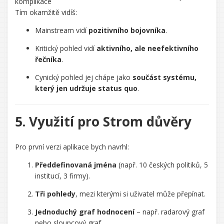
komplikace
Tím okamžitě vidíš:
Mainstream vidí
pozitivního bojovníka
.
Kritický pohled vidí
aktivního, ale neefektivního
řečníka
.
Cynický pohled jej chápe jako
součást systému,
který jen udržuje status quo
.
5. Využití pro Strom důvěry
Pro první verzi aplikace bych navrhl:
Předdefinovaná jména
(např. 10 českých politiků, 5
institucí, 3 firmy).
Tři pohledy
, mezi kterými si uživatel může přepínat.
Jednoduchý graf hodnocení
– např. radarový graf
nebo sloupcový graf.