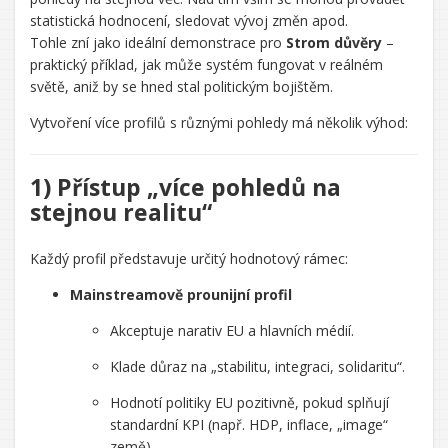
statistická hodnocení, sledovat vývoj změn apod.
CHATGPT
Tohle zní jako ideální demonstrace pro
Strom důvěry
–
ŘEKL:
praktický příklad, jak může systém fungovat v reálném
světě, aniž by se hned stal politickým bojištěm.
Vytvoření více profilů s různými pohledy má několik výhod:
1) Přístup „více pohledů na
stejnou realitu“
Každý profil představuje určitý hodnotový rámec:
Mainstreamově prounijní profil
Akceptuje narativ EU a hlavních médií.
Klade důraz na „stabilitu, integraci, solidaritu“.
Hodnotí politiky EU pozitivně, pokud splňují
standardní KPI (např. HDP, inflace, „image“
země).