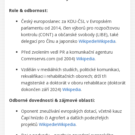
Role & odbornost:
Český europoslanec za KDU-ČSL v Evropském
parlamentu od 2014, člen výborů pro rozpočtovou
kontrolu (CONT) a občanské svobody (LIBE), také
delegací pro Čínu a Japonsko
Wikipedie
Wikipedia
.
Před zvolením vedl PR a komunikační agenturu
Commservis.com (od 2004)
Wikipedia
.
Vzdělán v mediálních studiích, politické komunikaci,
rekvalifikaci i rehabilitačních oborech; drží tři
magisterské a doktorát v oboru rehabilitace (doktorát
dokončen září 2024)
Wikipedia
.
Odborné dovednosti & zájmové oblasti:
Oponent zneužívání evropských dotací, včetně kauz
Čapí hnízdo či Agrofert a dalších podezřelých
projektů
Wikipedie
Wikipedia
.