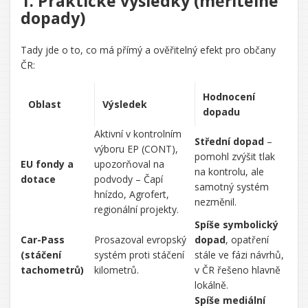
1. Praktické výsledky (měřitelné
dopady)
Tady jde o to, co má přímý a ověřitelný efekt pro občany
ČR:
Hodnocení
Oblast
Výsledek
dopadu
Aktivní v kontrolním
Střední dopad
–
výboru EP (CONT),
pomohl zvýšit tlak
EU fondy a
upozorňoval na
na kontrolu, ale
dotace
podvody – Čapí
samotný systém
hnízdo, Agrofert,
nezměnil.
regionální projekty.
Spíše symbolický
Car-Pass
Prosazoval evropský
dopad
, opatření
(stáčení
systém proti stáčení
stále ve fázi návrhů,
tachometrů)
kilometrů.
v ČR řešeno hlavně
lokálně.
Spíše mediální