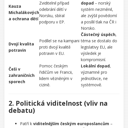
Zviditelnil případ
dopad
– norský
Kauza
odebrání dětí v
systém nezměnil,
Michalákových
Norsku, sbíral
ale zvýšil povědomí
a ochrana dětí
podporu v EP.
a posílil tlak na ČR i
Norsko.
Částečný úspěch
,
Podílel se na kampani
téma se dostalo do
Dvojí kvalita
proti dvojí kvalitě
legislativy EU, ale
potravin
potravin v EU.
výsledek je
kompromisní.
Pomoc českým
Lokální dopad
,
Češi v
řidičům ve Francii,
významné pro
zahraničních
lidem vězněným v
jednotlivce, ne
sporech
cizině.
systémově.
2. Politická viditelnost (vliv na
debatu)
Patří k
viditelnějším českým europoslancům
–