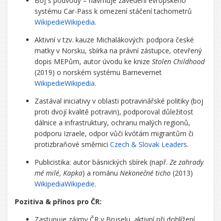
Boj s podvody – navrhuje zavedení evropského
systému Car-Pass k omezení stáčení tachometrů
Wikipedie
Wikipedia
.
Aktivní v tzv. kauze Michalákových: podpora české
matky v Norsku, sbírka na právní zástupce, otevřený
dopis MEPům, autor úvodu ke knize
Stolen Childhood
(2019) o norském systému Barnevernet
Wikipedie
Wikipedia
.
Zastával iniciativy v oblasti potravinářské politiky (boj
proti dvojí kvalitě potravin), podporoval důležitost
dálnice a infrastruktury, ochranu malých regionů,
podporu Izraele, odpor vůči kvótám migrantům či
protizbraňové směrnici
Czech & Slovak Leaders
.
Publicistika: autor básnických sbírek (např.
Ze zahrady
mé milé
,
Kapka
) a románu
Nekonečné ticho
(2013)
Wikipedia
Wikipedie
.
Pozitiva & přínos pro ČR:
Zastupuje zájmy ČR v Bruselu, aktivní při dohlížení