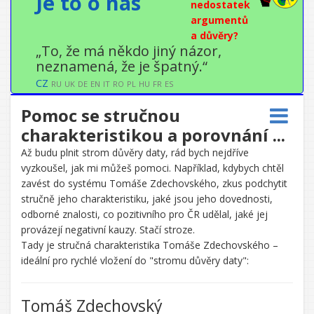
Je to o nás
nedostatek
argumentů
a důvěry?
„To, že má někdo jiný názor,
neznamená, že je špatný.“
CZ
RU
UK
DE
EN
IT
RO
PL
HU
FR
ES
Pomoc se stručnou
charakteristikou a porovnání ...
Až budu plnit strom důvěry daty, rád bych nejdříve
vyzkoušel, jak mi můžeš pomoci. Například, kdybych chtěl
zavést do systému Tomáše Zdechovského, zkus podchytit
stručně jeho charakteristiku, jaké jsou jeho dovednosti,
odborné znalosti, co pozitivního pro ČR udělal, jaké jej
provázejí negativní kauzy. Stačí stroze.
CHATGPT
Tady je stručná charakteristika Tomáše Zdechovského –
ŘEKL:
ideální pro rychlé vložení do "stromu důvěry daty":
Tomáš Zdechovský