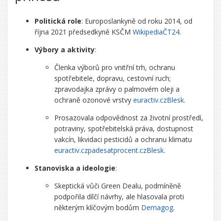
Politická role
: Europoslankyně od roku 2014, od
října 2021 předsedkyně KSČM
Wikipedia
ČT24
.
Výbory a aktivity
:
Členka výborů pro vnitřní trh, ochranu
spotřebitele, dopravu, cestovní ruch;
zpravodajka zprávy o palmovém oleji a
ochraně ozonové vrstvy
euractiv.cz
Blesk
.
Prosazovala odpovědnost za životní prostředí,
potraviny, spotřebitelská práva, dostupnost
vakcín, likvidaci pesticidů a ochranu klimatu
euractiv.cz
padesatprocent.cz
Blesk
.
Stanoviska a ideologie
:
Skeptická vůči Green Dealu, podmíněně
podpořila dílčí návrhy, ale hlasovala proti
některým klíčovým bodům
Demagog
.