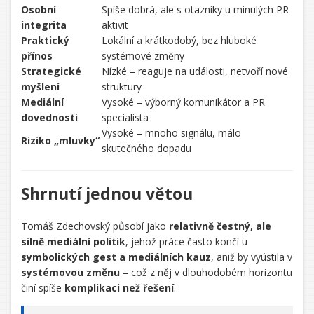
Osobní
Spíše dobrá, ale s otazníky u minulých PR
integrita
aktivit
Praktický
Lokální a krátkodobý, bez hluboké
přínos
systémové změny
Strategické
Nízké – reaguje na události, netvoří nové
myšlení
struktury
Mediální
Vysoké – výborný komunikátor a PR
dovednosti
specialista
Vysoké – mnoho signálu, málo
Riziko „mluvky“
skutečného dopadu
Shrnutí jednou větou
Tomáš Zdechovský působí jako
relativně čestný, ale
silně mediální politik
, jehož práce často končí u
symbolických gest a mediálních kauz
, aniž by vyústila v
systémovou změnu
– což z něj v dlouhodobém horizontu
činí spíše
komplikaci než řešení
.