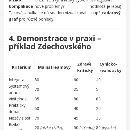
komplikace
nové problémy?
hodnota je lepší)
Taková tabulka se dá snadno vizualizovat – např.
radarový
graf
pro různé pohledy.
4. Demonstrace v praxi –
příklad Zdechovského
Zdravě
Cynicko-
Kritérium
Mainstreamový
kritický
realistický
Integrita
80
60
40
Systémový
70
25
5
přínos
Viditelnost
85
80
80
Praktický
60
40
20
dopad
Nezávislost
70
45
30
Riziko
20
(nízké riziko)
50
(střední)
80
(vysoké)