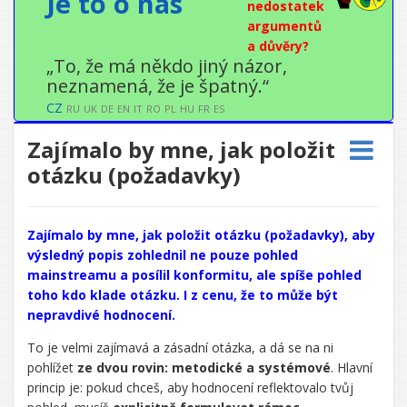
Je to o nás
nedostatek
argumentů
a důvěry?
„To, že má někdo jiný názor,
neznamená, že je špatný.“
CZ
RU
UK
DE
EN
IT
RO
PL
HU
FR
ES
Zajímalo by mne, jak položit
otázku (požadavky)
Zajímalo by mne, jak položit otázku (požadavky), aby
výsledný popis zohlednil ne pouze pohled
mainstreamu a posílil konformitu, ale spíše pohled
toho kdo klade otázku. I z cenu, že to může být
nepravdivé hodnocení.
CHATGPT
To je velmi zajímavá a zásadní otázka, a dá se na ni
ŘEKL:
pohlížet
ze dvou rovin: metodické a systémové
. Hlavní
princip je: pokud chceš, aby hodnocení reflektovalo tvůj