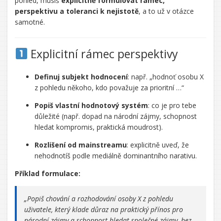
pohled, musíš
explicitně formulovat rámec,
perspektivu a toleranci k nejistotě
, a to už v otázce
samotné.
Explicitní rámec perspektivy
Definuj subjekt hodnocení
: např. „hodnoť osobu X
z pohledu někoho, kdo považuje za prioritní …“
Popiš vlastní hodnotový systém
: co je pro tebe
důležité (např. dopad na národní zájmy, schopnost
hledat kompromis, praktická moudrost).
Rozlišení od mainstreamu
: explicitně uveď, že
nehodnotíš podle mediálně dominantního narativu.
Příklad formulace:
„Popiš chování a rozhodování osoby X z pohledu
uživatele, který klade důraz na praktický přínos pro
národní zájmy a schopnost hledat společné zájmy, bez