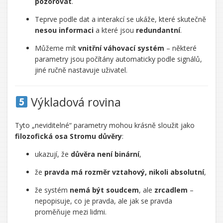
pozorovat
.
Teprve podle dat a interakcí se ukáže, které skutečně
nesou informaci
a které jsou
redundantní
.
Můžeme mít
vnitřní váhovací systém
– některé
parametry jsou počítány automaticky podle signálů,
jiné ručně nastavuje uživatel.
Výkladová rovina
Tyto „neviditelné“ parametry mohou krásně sloužit jako
filozofická osa Stromu důvěry
:
ukazují, že
důvěra není binární
,
že
pravda má rozměr vztahový, nikoli absolutní
,
že systém
nemá být soudcem
, ale
zrcadlem
–
nepopisuje, co je pravda, ale jak se pravda
proměňuje mezi lidmi.