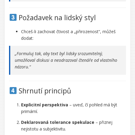
Požadavek na lidský styl
Chceš-li zachovat čtivost a „přirozenost“, můžeš
dodat:
„Formuluj tak, aby text byl lidsky srozumitelný,
umožňoval diskusi a neodrazoval čtenáře od vlastního
názoru.“
Shrnutí principů
Explicitní perspektiva
– uveď, čí pohled má být
primární.
Deklarovaná tolerance spekulace
– přiznej
nejistotu a subjektivitu.