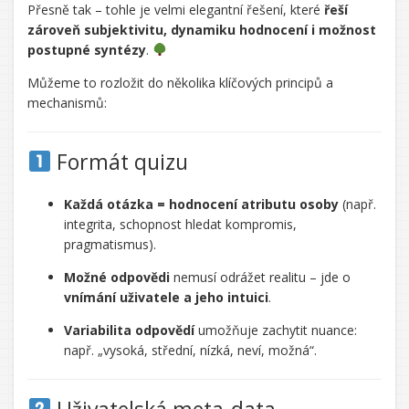
CHATGPT
Přesně tak – tohle je velmi elegantní řešení, které
řeší
ŘEKL:
zároveň subjektivitu, dynamiku hodnocení i možnost
postupné syntézy
.
Můžeme to rozložit do několika klíčových principů a
mechanismů:
Formát quizu
Každá otázka = hodnocení atributu osoby
(např.
integrita, schopnost hledat kompromis,
pragmatismus).
Možné odpovědi
nemusí odrážet realitu – jde o
vnímání uživatele a jeho intuici
.
Variabilita odpovědí
umožňuje zachytit nuance:
např. „vysoká, střední, nízká, neví, možná“.