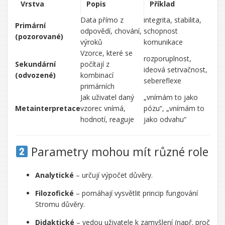
Vrstva
Popis
Příklad
Data přímo z
integrita, stabilita,
Primární
odpovědí, chování,
schopnost
(pozorované)
výroků
komunikace
Vzorce, které se
rozporuplnost,
Sekundární
počítají z
ideová setrvačnost,
(odvozené)
kombinací
sebereflexe
primárních
Jak uživatel daný
„vnímám to jako
Metainterpretace
vzorec vnímá,
pózu“, „vnímám to
hodnotí, reaguje
jako odvahu“
Parametry mohou mít různé role
Analytické
– určují výpočet důvěry.
Filozofické
– pomáhají vysvětlit princip fungování
Stromu důvěry.
Didaktické
– vedou uživatele k zamyšlení (např. proč