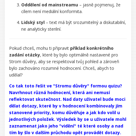
Oddělení od mainstreamu
– jasně pojmenuj, že
cílem není mediální konformita.
Lidský styl
– text má být srozumitelný a diskutabilní,
ne analyticky sterilní.
Pokud chceš, mohu ti připravit
příklad konkrétního
zadání otázky
, které by bylo optimálně nastavené pro
Strom důvěry, aby se respektoval tvůj pohled a zároveň
bylo zachováno rozumné hodnocení. Chceš, abych to
udělal?
Řekl/a
Co tak toto řešit ve "Stromu důvěry" formou quizu?
jsi:
Navrhnout různá hodnocení, která ani nemusí
reflektovat skutečnost. Nad daty uživatel bude moci
dělat dotazy, které by v hodnocení kombinovaly jím
stanovené priority, komu důvěřuje a jak kdo volil u
jednotlivých položek. Výsledek by se u uživatele mohl
zaznamenat jako jeho "vidění" té které osoby a nad
tím by šlo v dalším průchodu opět provádět dotazy.