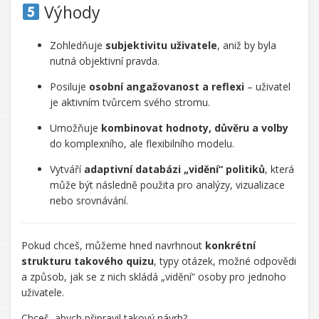
Výhody
Zohledňuje
subjektivitu uživatele
, aniž by byla
nutná objektivní pravda.
Posiluje
osobní angažovanost a reflexi
– uživatel
je aktivním tvůrcem svého stromu.
Umožňuje
kombinovat hodnoty, důvěru a volby
do komplexního, ale flexibilního modelu.
Vytváří
adaptivní databázi „vidění“ politiků
, která
může být následně použita pro analýzy, vizualizace
nebo srovnávání.
Pokud chceš, můžeme hned navrhnout
konkrétní
strukturu takového quizu
, typy otázek, možné odpovědi
a způsob, jak se z nich skládá „vidění“ osoby pro jednoho
uživatele.
Chceš, abych připravil takový návrh?