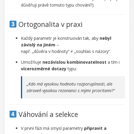
důvěřuji právě tomuto typu chování?).
Ortogonalita v praxi
Každý parametr je konstruován tak, aby
nebyl
závislý na jiném
–
např. „důvěra v hodnoty“ ≠ „souhlas s názory“.
Umožňuje
nezávislou kombinovatelnost
a tím i
vícerozměrné dotazy
typu:
„Kdo má vysokou hodnotu rozporuplnosti, ale
zároveň vysokou rezonanci s mými prioritami?“
Váhování a selekce
V první fázi má smysl parametry
připravit a