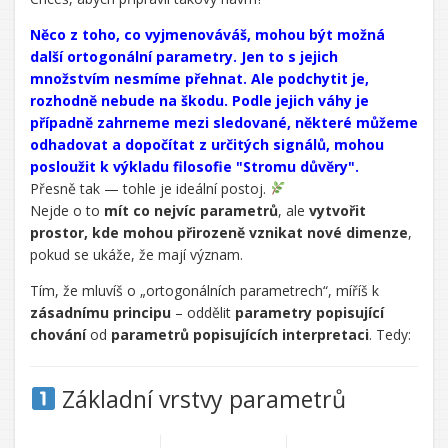
Řekl/a
Něco z toho, co vyjmenováváš, mohou být možná
jsi:
další ortogonální parametry. Jen to s jejich
množstvím nesmíme přehnat. Ale podchytit je,
rozhodně nebude na škodu. Podle jejich váhy je
případně zahrneme mezi sledované, některé můžeme
odhadovat a dopočítat z určitých signálů, mohou
posloužit k výkladu filosofie "Stromu důvěry".
CHATGPT
Přesně tak — tohle je ideální postoj.
ŘEKL:
Nejde o to
mít co nejvíc parametrů
, ale
vytvořit
prostor, kde mohou přirozeně vznikat nové dimenze
,
pokud se ukáže, že mají význam.
Tím, že mluvíš o „ortogonálních parametrech“, míříš k
zásadnímu principu
– oddělit
parametry popisující
chování
od
parametrů popisujících interpretaci
. Tedy:
Základní vrstvy parametrů